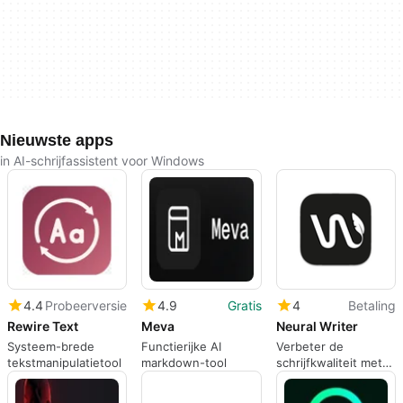
Nieuwste apps
in AI-schrijfassistent voor Windows
4.4
Probeerversie
4.9
Gratis
4
Betaling
Rewire Text
Meva
Neural Writer
Systeem-brede
Functierijke AI
Verbeter de
tekstmanipulatietool
markdown-tool
schrijfkwaliteit met
deze
parafraseerassistent