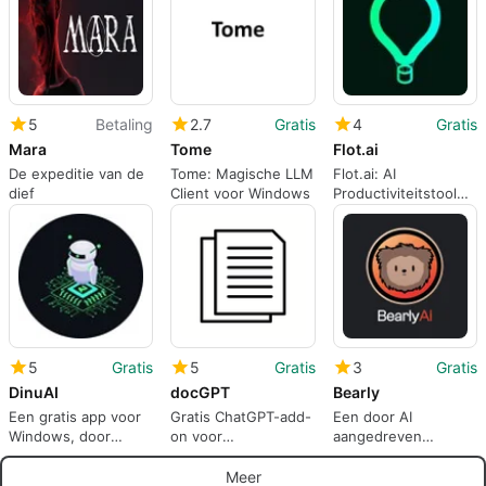
5
Betaling
2.7
Gratis
4
Gratis
Mara
Tome
Flot.ai
De expeditie van de
Tome: Magische LLM
Flot.ai: AI
dief
Client voor Windows
Productiviteitstool
voor Windows
5
Gratis
5
Gratis
3
Gratis
DinuAI
docGPT
Bearly
Een gratis app voor
Gratis ChatGPT-add-
Een door AI
Windows, door
on voor
aangedreven
DinuAI LLC.
tekstverwerkers
software voor het
maken van inhoud
Meer