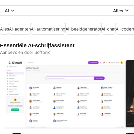
AI
Alles
Alles
AI-agenten
AI-automatisering
AI-beeldgenerator
AI-chat
AI-coder
Essentiële AI-schrijfassistent
Aanbevolen door Softonic