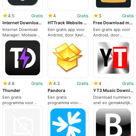
4.5
Gratis
4
Gratis
3
Gratis
Internet Download Manager
HTTrack Website Copier
Free Download manager
Internet Download
Een gratis app voor
Een gratis app voor
Manager: Mobiele
Android, door Xavier
Android, door
downloadcontrole en
Roche.
desisapps.
opslagbeheer
4.8
Gratis
4.3
Gratis
4
Gratis
Thunder
Pandora
YT3 Music Downloader
Een gratis
Een gratis
Download nummers
programma voor
programma voor
snel en gemakkelijk
Android, van
Android, sinds 2006.
naar uw apparaat
Thunder Dungeon
Inc.