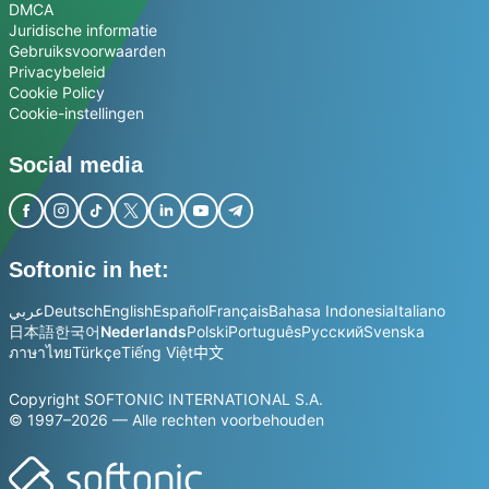
DMCA
Juridische informatie
Gebruiksvoorwaarden
Privacybeleid
Cookie Policy
Cookie-instellingen
Social media
Softonic in het:
عربي
Deutsch
English
Español
Français
Bahasa Indonesia
Italiano
日本語
한국어
Nederlands
Polski
Português
Русский
Svenska
ภาษาไทย
Türkçe
Tiếng Việt
中文
Copyright SOFTONIC INTERNATIONAL S.A.
© 1997–2026 — Alle rechten voorbehouden