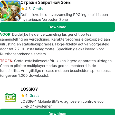
Стражи Запретной Зоны
4.5
Gratis
Defensieve heldenverzameling RPG ingesteld in een
mysterieuze Verboden Zone
Download
VOOR:
Duidelijke heldenverzameling lus gericht op team
samenstelling en verdediging. Karakterprogressie gekoppeld aan
uitrusting en statistiekupgrades. Hoge-fidelity activa voorgesteld
door tot 2,7 GB installatiegrootte. Specifiek gelokaliseerd voor
Russischsprekende spelers.
TEGEN:
Grote installatievoetafdruk kan lagere apparaten uitdagen.
Geen expliciete multiplayermodus gedocumenteerd in de
functieslijst. Vroegtijdige release met een bescheiden spelersbasis
(ongeveer 1.000 downloads).
LOSSIGY
4
Gratis
LOSSIGY: Mobiele BMS-diagnose en controle voor
LiFePO4-systemen
Download