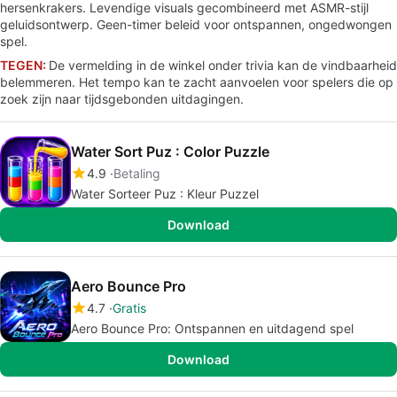
hersenkrakers. Levendige visuals gecombineerd met ASMR-stijl
geluidsontwerp. Geen-timer beleid voor ontspannen, ongedwongen
spel.
TEGEN:
De vermelding in de winkel onder trivia kan de vindbaarheid
belemmeren. Het tempo kan te zacht aanvoelen voor spelers die op
zoek zijn naar tijdsgebonden uitdagingen.
Water Sort Puz : Color Puzzle
4.9
Betaling
Water Sorteer Puz : Kleur Puzzel
Download
Aero Bounce Pro
4.7
Gratis
Aero Bounce Pro: Ontspannen en uitdagend spel
Download