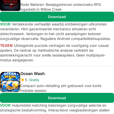
Rode Wateren: Bewijsgedreven onderzoeks RPG
ingesteld in Willow Creek
Download
VOOR:
Vertakkende verhaallijn waarbij ontdekkingen uitkomsten
veranderen. Hint-gecentreerde mechanics simuleren echt
detectivewerk. Verborgen-in-het-zicht aanwijzingen belonen
zorgvuldige observatie. Reguliere Android compatibiliteitsupdates.
TEGEN:
Uitdagende puzzels vertragen de voortgang voor casual
spelers. De nadruk op methodische analyse verkleint de
aantrekkingskracht voor snelle sessiespelers. Geen multiplayer-
modus aangegeven.
Ocean Wash
5
Gratis
Compact auto-detailing sim gebouwd voor korte
mobiele sessies
Download
VOOR:
Hulpmiddel matching beloningen zorgvuldige selectie en
strategische besluitvorming. Interactieve veegbedieningen stellen