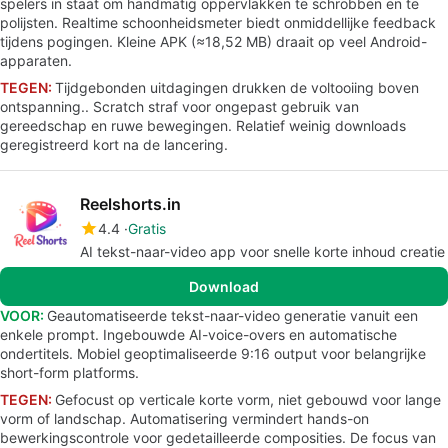
spelers in staat om handmatig oppervlakken te schrobben en te
polijsten. Realtime schoonheidsmeter biedt onmiddellijke feedback
tijdens pogingen. Kleine APK (≈18,52 MB) draait op veel Android-
apparaten.
TEGEN:
Tijdgebonden uitdagingen drukken de voltooiing boven
ontspanning.. Scratch straf voor ongepast gebruik van
gereedschap en ruwe bewegingen. Relatief weinig downloads
geregistreerd kort na de lancering.
Reelshorts.in
4.4
Gratis
AI tekst-naar-video app voor snelle korte inhoud creatie
Download
VOOR:
Geautomatiseerde tekst-naar-video generatie vanuit een
enkele prompt. Ingebouwde AI-voice-overs en automatische
ondertitels. Mobiel geoptimaliseerde 9:16 output voor belangrijke
short-form platforms.
TEGEN:
Gefocust op verticale korte vorm, niet gebouwd voor lange
vorm of landschap. Automatisering vermindert hands-on
bewerkingscontrole voor gedetailleerde composities. De focus van