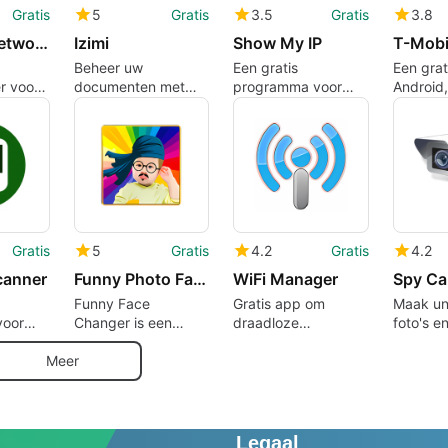
Gratis
5
Gratis
3.5
Gratis
3.8
Wireless Network Watcher
Izimi
Show My IP
Beheer uw
Een gratis
Een grat
r voor
documenten met
programma voor
Android,
Izimi
Android, gemaakt
Mobile 
door moniusoft.
Gratis
5
Gratis
4.2
Gratis
4.2
canner
Funny Photo Face Changer
WiFi Manager
Spy Ca
Funny Face
Gratis app om
Maak un
voor
Changer is een
draadloze
foto's e
r
geweldige en
netwerken soepeler
lh.
coolste app
te verwerken
Meer
waarmee de
gebruiker selfie-
foto&#39;s kan
bewerken door
Legaal