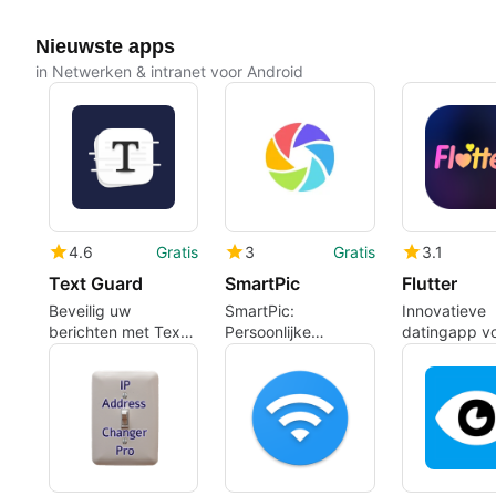
Nieuwste apps
in Netwerken & intranet voor Android
4.6
Gratis
3
Gratis
3.1
Text Guard
SmartPic
Flutter
Beveilig uw
SmartPic:
Innovatieve
berichten met Text
Persoonlijke
datingapp v
Guard
Achtergronden en
diepere conn
Meer