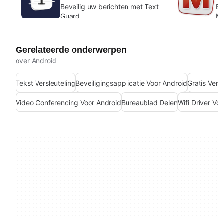
Beveilig uw berichten met Text
Guard
Gerelateerde onderwerpen
over Android
Tekst Versleuteling
Beveiligingsapplicatie Voor Android
Gratis Ve
Video Conferencing Voor Android
Bureaublad Delen
Wifi Driver 