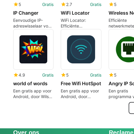
5
Gratis
2.7
Gratis
5
IP Changer
WiFi Locator
Eenvoudige IP-
WiFi Locator:
Efficiënte
adreswisselaar voor
Efficiënte
netwerkmete
Android
Netwerkscanner
Android
voor Android
4.9
Gratis
5
Gratis
5
world of words
Free Wifi HotSpot
Angry IP S
Een gratis app voor
Een gratis app voor
Een gratis
Android, door Wilson
Android, door
programma 
ontwikkelaars.
vinhash.
Android, doo
Osama Eshmi
Over ons
Reclame