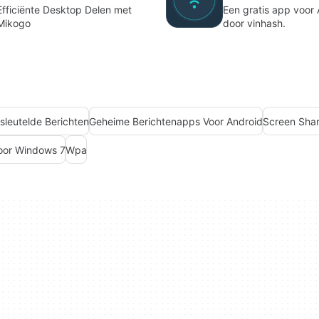
Efficiënte Desktop Delen met
Een gratis app voor 
Mikogo
door vinhash.
rsleutelde Berichten
Geheime Berichtenapps Voor Android
Screen Shar
Voor Windows 7
Wpa