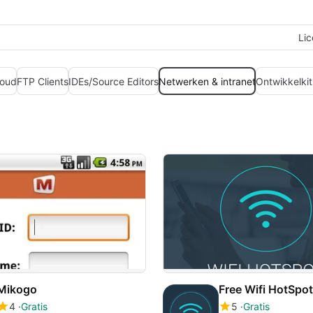
Lic
loud
FTP Clients
IDEs/Source Editors
Netwerken & intranet
Ontwikkelkit
Mikogo
Free Wifi HotSpo
4
Gratis
5
Gratis