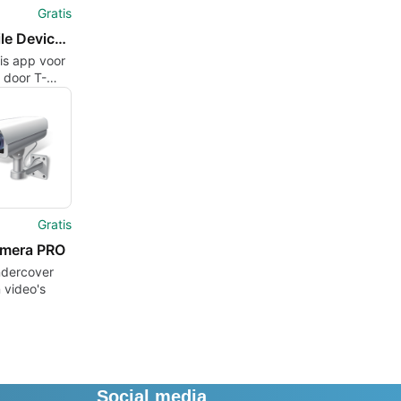
Gratis
T-Mobile Device Unlock Google
is app voor
 door T-
USA.
Gratis
mera PRO
dercover
n video's
Social media