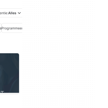
entie:
Alles
s
Programmeertalen
Servers
Webontwikkeling
t