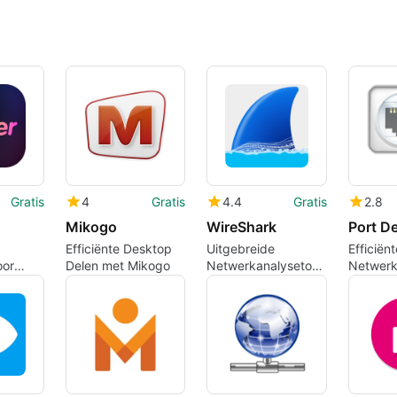
Gratis
4
Gratis
4.4
Gratis
2.8
Mikogo
WireShark
Port De
Efficiënte Desktop
Uitgebreide
Efficiënt
oor
Delen met Mikogo
Netwerkanalysetool
Netwerk
ecties
voor Android
Scanner
Android