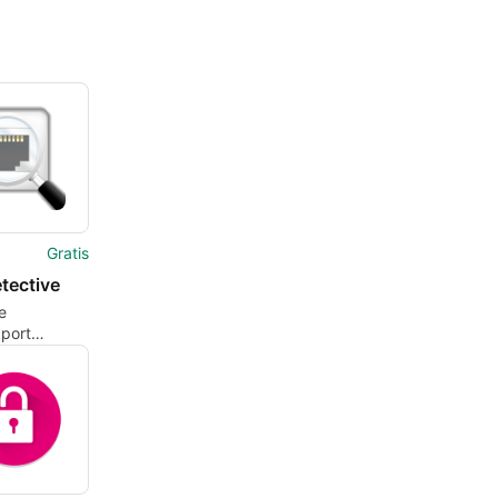
Gratis
tective
e
port
 voor