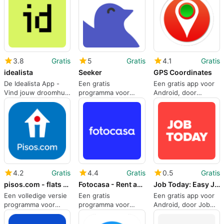
3.8
Gratis
5
Gratis
4.1
Gratis
idealista
Seeker
GPS Coordinates
De Idealista App -
Een gratis
Een gratis app voor
Vind jouw droomhuis
programma voor
Android, door
in Spanje, Italië en
Android, gemaakt
Financept.
Portugal.
door ShinjiIndustrial.
4.2
Gratis
4.4
Gratis
0.5
Gratis
pisos.com - flats and houses
Fotocasa - Rent and sale
Job Today: Easy Job Search
Een volledige versie
Een gratis
Een gratis app voor
programma voor
programma voor
Android, door Job
Android, door
Android, door
Today SA.
pisos.com.
Anuntis