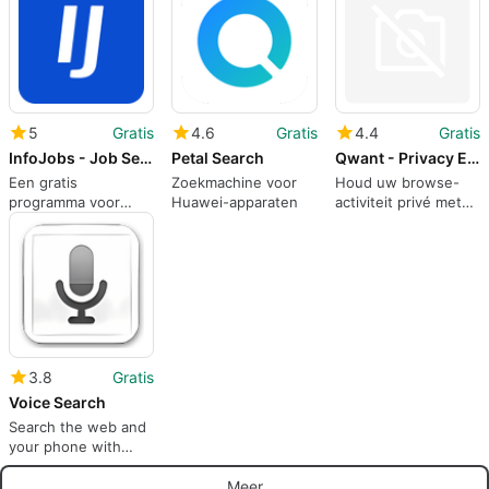
Segundamano
España SL.
5
Gratis
4.6
Gratis
4.4
Gratis
InfoJobs - Job Search
Petal Search
Qwant - Privacy Ethics
Een gratis
Zoekmachine voor
Houd uw browse-
programma voor
Huawei-apparaten
activiteit privé met
Android, door
Qwant
InfoJobs.net.
3.8
Gratis
Voice Search
Search the web and
your phone with
your voice
Meer