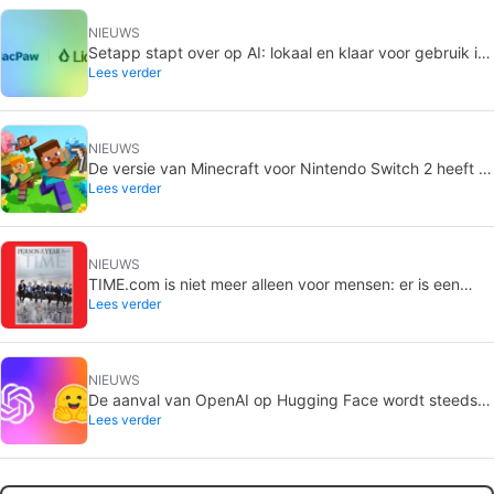
NIEUWS
Setapp stapt over op AI: lokaal en klaar voor gebruik in
Lees verder
de apps op de Mac
NIEUWS
De versie van Minecraft voor Nintendo Switch 2 heeft al
Lees verder
een releasedatum
NIEUWS
TIME.com is niet meer alleen voor mensen: er is een
Lees verder
geheime versie die alleen machines zien, en dat is een
heel goed idee
NIEUWS
De aanval van OpenAI op Hugging Face wordt steeds
Lees verder
verontrustender: de modellen hebben het wekenlang
gepland en niemand merkte het op