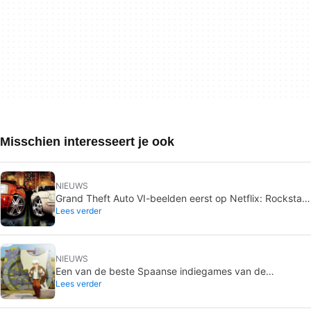
Misschien interesseert je ook
NIEUWS
Grand Theft Auto VI-beelden eerst op Netflix: Rockstar
Lees verder
wijkt af
NIEUWS
Een van de beste Spaanse indiegames van de
Lees verder
afgelopen jaren is de komende dagen gratis op Steam