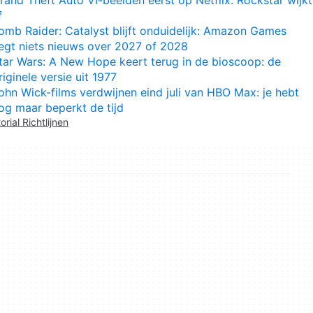
f
omb Raider: Catalyst blijft onduidelijk: Amazon Games
egt niets nieuws over 2027 of 2028
tar Wars: A New Hope keert terug in de bioscoop: de
riginele versie uit 1977
ohn Wick-films verdwijnen eind juli van HBO Max: je hebt
og maar beperkt de tijd
orial Richtlijnen