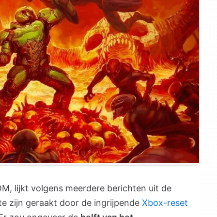
M, lijkt volgens meerdere berichten uit de
te zijn geraakt door de ingrijpende
Xbox-reset