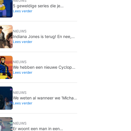
NIEUWS
5 geweldige series die je
Lees verder
misschien over het hoofd hebt
gezien en die je in de zomer kunt
inhalen
NIEUWS
Indiana Jones is terug! En nee,
Lees verder
Harrison Ford heeft niets met dit
project te maken
NIEUWS
We hebben een nieuwe Cyclops
Lees verder
voor de X-Men, en hij is gewoon
perfect
NIEUWS
We weten al wanneer we ‘Michael
Lees verder
2’ krijgen, en het zal eerder zijn
dan je denkt
NIEUWS
Er woont een man in een