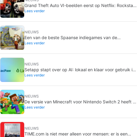
Grand Theft Auto VI-beelden eerst op Netflix: Rockstar
Lees verder
wijkt af
NIEUWS
Een van de beste Spaanse indiegames van de
Lees verder
afgelopen jaren is de komende dagen gratis op Steam
NIEUWS
Setapp stapt over op AI: lokaal en klaar voor gebruik in
Lees verder
de apps op de Mac
NIEUWS
De versie van Minecraft voor Nintendo Switch 2 heeft al
Lees verder
een releasedatum
NIEUWS
TIME.com is niet meer alleen voor mensen: er is een