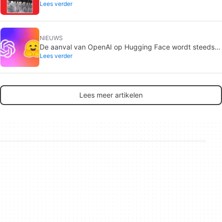
Lees verder
geheime versie die alleen machines zien, en dat is een
heel goed idee
NIEUWS
De aanval van OpenAI op Hugging Face wordt steeds
Lees verder
verontrustender: de modellen hebben het wekenlang
gepland en niemand merkte het op
Lees meer artikelen