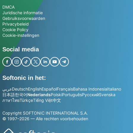
DMCA
Juridische informatie
Gebruiksvoorwaarden
Privacybeleid
Cookie Policy
Cookie-instellingen
Social media
Softonic in het:
عربي
Deutsch
English
Español
Français
Bahasa Indonesia
Italiano
日本語
한국어
Nederlands
Polski
Português
Русский
Svenska
ภาษาไทย
Türkçe
Tiếng Việt
中文
Copyright SOFTONIC INTERNATIONAL S.A.
© 1997–2026 — Alle rechten voorbehouden