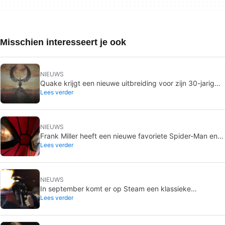
Misschien interesseert je ook
NIEUWS
Quake krijgt een nieuwe uitbreiding voor zijn 30-jarig
Lees verder
jubileum
NIEUWS
Frank Miller heeft een nieuwe favoriete Spider-Man en
Lees verder
het is die van Brand New Day
NIEUWS
In september komt er op Steam een klassieke
Lees verder
videogame uit die je tot nu toe alleen op dvd kon kopen