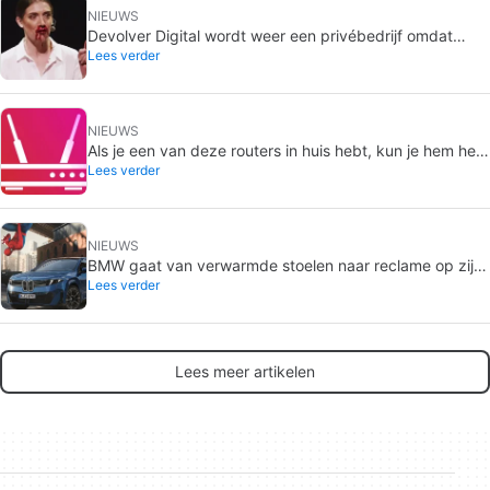
NIEUWS
Devolver Digital wordt weer een privébedrijf omdat
Lees verder
waarde creëren voor investeerders hen gaat doden
NIEUWS
Als je een van deze routers in huis hebt, kun je hem het
Lees verder
beste meteen loskoppelen
NIEUWS
BMW gaat van verwarmde stoelen naar reclame op zijn
Lees verder
schermen: wat is er aan de hand met Spider-Man?
Lees meer artikelen