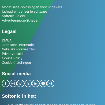
Monetisatie-oplossingen voor uitgevers
Upload en beheer je software
Softonic Beleid
Adverteermogelijkheden
Legaal
DMCA
Juridische informatie
Gebruiksvoorwaarden
Privacybeleid
Cookie Policy
Cookie-instellingen
Social media
Softonic in het:
عربي
Deutsch
English
Español
Français
Bahasa Indonesia
Italiano