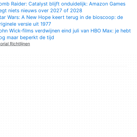
omb Raider: Catalyst blijft onduidelijk: Amazon Games
egt niets nieuws over 2027 of 2028
tar Wars: A New Hope keert terug in de bioscoop: de
riginele versie uit 1977
ohn Wick-films verdwijnen eind juli van HBO Max: je hebt
og maar beperkt de tijd
orial Richtlijnen