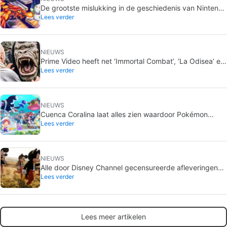
De grootste mislukking in de geschiedenis van Nintendo
Lees verder
heeft een nieuwe release gekregen en is de beste
videogame van de console
NIEUWS
Prime Video heeft net ‘Immortal Combat’, ‘La Odisea’ en
Lees verder
‘Master del universo’ uitgebracht. Hebben deze knullige
plagieersels anno 2026 nog wel zin?
NIEUWS
Cuenca Coralina laat alles zien waardoor Pokémon
Lees verder
Pokopia een succes is geworden
NIEUWS
Alle door Disney Channel gecensureerde afleveringen
Lees verder
van zijn meest geliefde series… met meer of minder
reden
Lees meer artikelen