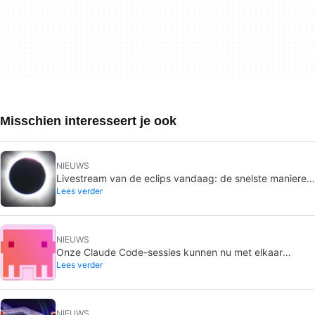
Misschien interesseert je ook
NIEUWS
Livestream van de eclips vandaag: de snelste manieren
Lees verder
om gratis online te kijken
NIEUWS
Onze Claude Code-sessies kunnen nu met elkaar
Lees verder
praten, en dit verandert alles
NIEUWS