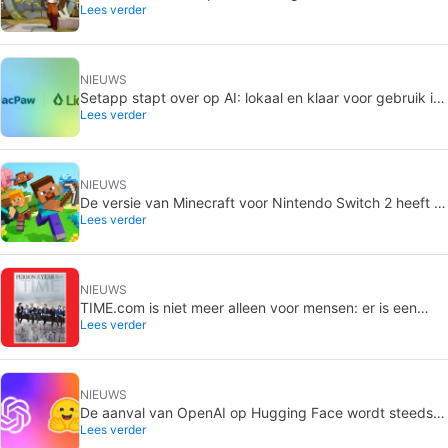
Lees verder
afgelopen jaren is de komende dagen gratis op Steam
NIEUWS
Setapp stapt over op AI: lokaal en klaar voor gebruik in
Lees verder
de apps op de Mac
NIEUWS
De versie van Minecraft voor Nintendo Switch 2 heeft al
Lees verder
een releasedatum
NIEUWS
TIME.com is niet meer alleen voor mensen: er is een
Lees verder
geheime versie die alleen machines zien, en dat is een
heel goed idee
NIEUWS
De aanval van OpenAI op Hugging Face wordt steeds
Lees verder
verontrustender: de modellen hebben het wekenlang