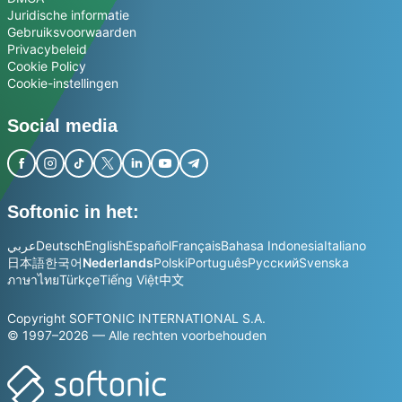
Juridische informatie
Gebruiksvoorwaarden
Privacybeleid
Cookie Policy
Cookie-instellingen
Social media
Softonic in het:
عربي
Deutsch
English
Español
Français
Bahasa Indonesia
Italiano
日本語
한국어
Nederlands
Polski
Português
Русский
Svenska
ภาษาไทย
Türkçe
Tiếng Việt
中文
Copyright SOFTONIC INTERNATIONAL S.A.
© 1997–2026 — Alle rechten voorbehouden