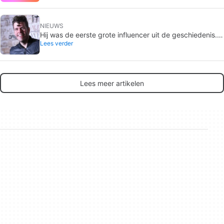
gepland en niemand merkte het op
NIEUWS
Hij was de eerste grote influencer uit de geschiedenis.
Lees verder
Nu hebben ze hem net naar het ziekenhuis gebracht
nadat hij zich tijdens een livestream bezeerd heeft.
Lees meer artikelen