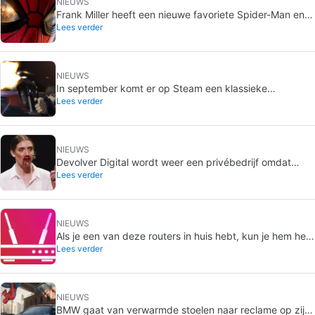
NIEUWS
Frank Miller heeft een nieuwe favoriete Spider-Man en
Lees verder
het is die van Brand New Day
NIEUWS
In september komt er op Steam een klassieke
Lees verder
videogame uit die je tot nu toe alleen op dvd kon kopen
NIEUWS
Devolver Digital wordt weer een privébedrijf omdat
Lees verder
waarde creëren voor investeerders hen gaat doden
NIEUWS
Als je een van deze routers in huis hebt, kun je hem het
Lees verder
beste meteen loskoppelen
NIEUWS
BMW gaat van verwarmde stoelen naar reclame op zijn