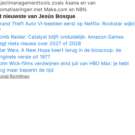
ojectmanagementtools zoals Asana en van
tomatiseringen met Make.com en N8N.
t nieuwste van Jesús Bosque
rand Theft Auto VI-beelden eerst op Netflix: Rockstar wijkt
f
omb Raider: Catalyst blijft onduidelijk: Amazon Games
egt niets nieuws over 2027 of 2028
tar Wars: A New Hope keert terug in de bioscoop: de
riginele versie uit 1977
ohn Wick-films verdwijnen eind juli van HBO Max: je hebt
og maar beperkt de tijd
orial Richtlijnen