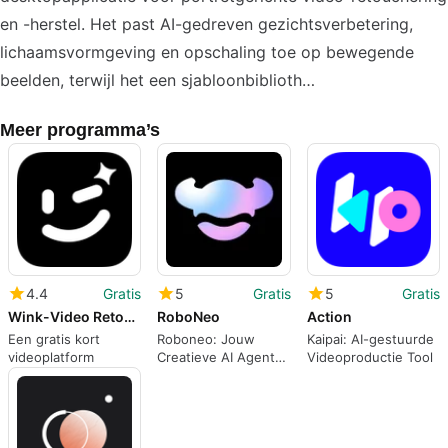
en -herstel. Het past AI-gedreven gezichtsverbetering,
lichaamsvormgeving en opschaling toe op bewegende
beelden, terwijl het een sjabloonbiblioth…
Meer programma’s
4.4
Gratis
5
Gratis
5
Gratis
Wink-Video Retouching Tool
RoboNeo
Action
Een gratis kort
Roboneo: Jouw
Kaipai: AI-gestuurde
videoplatform
Creatieve AI Agent
Videoproductie Tool
voor Ontwerp