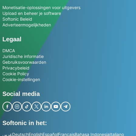
Monetisatie-oplossingen voor uitgevers
Upload en beheer je software
Softonic Beleid
Adverteermogelijkheden
Legaal
DMCA
Juridische informatie
Gebruiksvoorwaarden
Privacybeleid
Cookie Policy
Cookie-instellingen
Social media
Softonic in het:
عربي
Deutsch
English
Español
Français
Bahasa Indonesia
Italiano