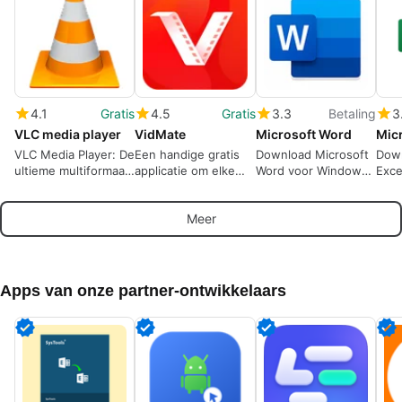
4.1
Gratis
4.5
Gratis
3.3
Betaling
3
VLC media player
VidMate
Microsoft Word
VLC Media Player: De
Een handige gratis
Download Microsoft
Down
ultieme multiformaat
applicatie om elke
Word voor Windows:
Exce
mediaspeler
video van internet te
De iconische
nu o
downloaden.
tekstverwerker is
Micr
Meer
klaar voor actie
Apps van onze partner-ontwikkelaars