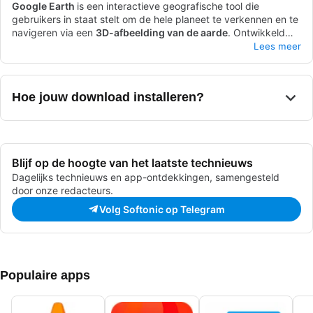
Google Earth
is een interactieve geografische tool die
gebruikers in staat stelt om de hele planeet te verkennen en te
navigeren via een
3D-afbeelding van de aarde
. Ontwikkeld
door Google, combineert dit innovatieve platform
Beschikbaar voor zowel pc's als mobiele apparaten, evenals
Lees meer
satellietbeelden
een verbeterde versie exclusief voor pc's, stelt deze
en
geospatiale gegevens
om de wereld te
visualiseren en erdoorheen te reizen zonder je huis te verlaten.
interactieve ervaring
van Google Earth je in staat om virtueel
over de planeet te vliegen en deze te observeren zoals je nooit
Hoe jouw download installeren?
had kunnen voorstellen. Het heeft een breed scala aan
waardevolle functies voor jou om van te genieten en te
verkennen.
Blijf op de hoogte van het laatste technieuws
Dagelijks technieuws en app-ontdekkingen, samengesteld
door onze redacteurs.
Volg Softonic op Telegram
Populaire apps