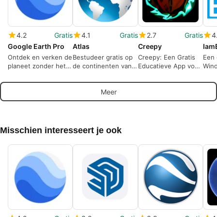
4.2
Gratis
4.1
Gratis
2.7
Gratis
4
Google Earth Pro
Atlas
Creepy
Iam
Ontdek en verken de
Bestudeer gratis op
Creepy: Een Gratis
Een 
planeet zonder het
de continenten van
Educatieve App voor
Win
huis te verlaten.
de aarde
Geografie
Mika
Meer
Misschien interesseert je ook