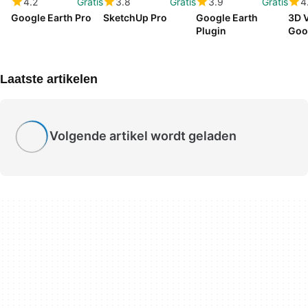
4.2
Gratis
3.8
Gratis
3.9
Gratis
4
Google Earth Pro
SketchUp Pro
Google Earth
3D V
Plugin
Goo
Tuto
Laatste artikelen
Volgende artikel wordt geladen