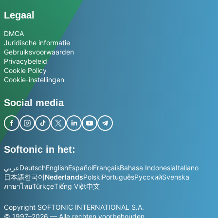
Legaal
DMCA
Juridische informatie
Gebruiksvoorwaarden
Privacybeleid
Cookie Policy
Cookie-instellingen
Social media
Softonic in het:
عربي
Deutsch
English
Español
Français
Bahasa Indonesia
Italiano
日本語
한국어
Nederlands
Polski
Português
Русский
Svenska
ภาษาไทย
Türkçe
Tiếng Việt
中文
Copyright SOFTONIC INTERNATIONAL S.A.
© 1997–2026 — Alle rechten voorbehouden