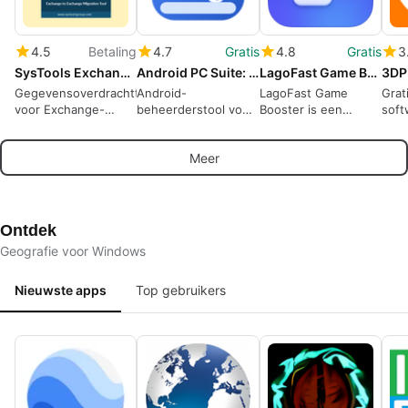
4.5
Betaling
4.7
Gratis
4.8
Gratis
3
SysTools Exchange to Exchange Migration Tool
Android PC Suite: Manager, Mirror and Remote Control
LagoFast Game Booster
3DP
Gegevensoverdrachttool
Android-
LagoFast Game
Grat
voor Exchange-
beheerderstool voor
Booster is een
soft
servers: Prioriteer
bestandsbeheer,
efficiënte game-
ing
gebruikers, filter
spiegelen en op
optimalisatiesoftware
stu
Meer
items en monitor
afstand besturen van
ontworpen voor
te i
voortgang in realtime
apparaat vanaf PC
wereldwijde gamers.
Ontdek
Geografie voor Windows
Nieuwste apps
Top gebruikers