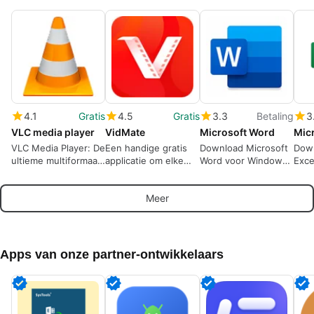
4.1
Gratis
4.5
Gratis
3.3
Betaling
3
VLC media player
VidMate
Microsoft Word
VLC Media Player: De
Een handige gratis
Download Microsoft
Down
ultieme multiformaat
applicatie om elke
Word voor Windows:
Exce
mediaspeler
video van internet te
De iconische
nu o
downloaden.
tekstverwerker is
Micr
Meer
klaar voor actie
Apps van onze partner-ontwikkelaars