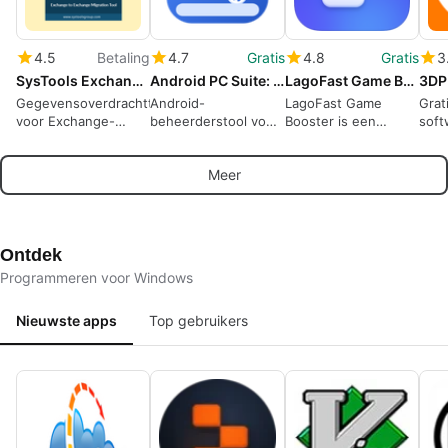
4.5
Betaling
4.7
Gratis
4.8
Gratis
3
SysTools Exchange to Exchange Migration Tool
Android PC Suite: Manager, Mirror and Remote Control
LagoFast Game Booster
3DP
Gegevensoverdrachttool
Android-
LagoFast Game
Grat
voor Exchange-
beheerderstool voor
Booster is een
soft
servers: Prioriteer
bestandsbeheer,
efficiënte game-
ing
gebruikers, filter
spiegelen en op
optimalisatiesoftware
stu
Meer
items en monitor
afstand besturen van
ontworpen voor
te i
voortgang in realtime
apparaat vanaf PC
wereldwijde gamers.
Ontdek
Programmeren voor Windows
Nieuwste apps
Top gebruikers