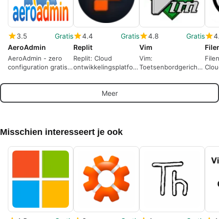
3.5
Gratis
4.4
Gratis
4.8
Gratis
4
AeroAdmin
Replit
Vim
File
AeroAdmin - zero
Replit: Cloud
Vim:
File
configuration gratis
ontwikkelingsplatform
Toetsenbordgerichte
Clou
remote desktop
met AI-
teksteditor voor
Win
software, remote
ondersteunde
ontwikkelaars en
Meer
desktop-verbinding.
workflows
beheerders
Misschien interesseert je ook