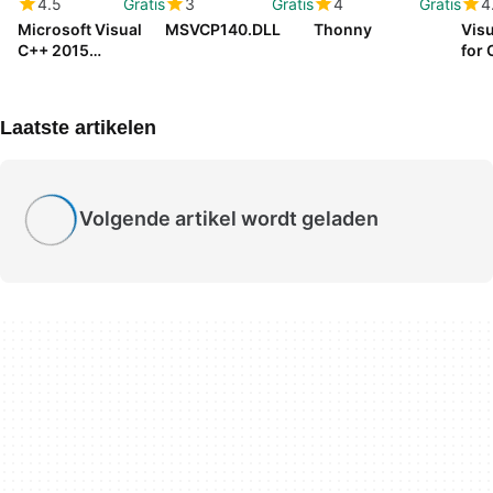
4.5
Gratis
3
Gratis
4
Gratis
4
Microsoft Visual
MSVCP140.DLL
Thonny
Visua
C++ 2015
for
Redistributable
Pale
Laatste artikelen
Volgende artikel wordt geladen