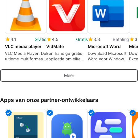
4.1
Gratis
4.5
Gratis
3.3
Betaling
3
VLC media player
VidMate
Microsoft Word
VLC Media Player: De
Een handige gratis
Download Microsoft
Down
ultieme multiformaat
applicatie om elke
Word voor Windows:
Exce
mediaspeler
video van internet te
De iconische
nu o
downloaden.
tekstverwerker is
Micr
Meer
klaar voor actie
Apps van onze partner-ontwikkelaars