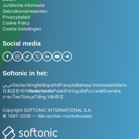
Juridische informatie
Gebruiksvoorwaarden
Privacybeleid
Cookie Policy
Cookie-instellingen
Social media
Softonic in het:
عربي
Deutsch
English
Español
Français
Bahasa Indonesia
Italiano
日本語
한국어
Nederlands
Polski
Português
Русский
Svenska
ภาษาไทย
Türkçe
Tiếng Việt
中文
Copyright SOFTONIC INTERNATIONAL S.A.
© 1997–2026 — Alle rechten voorbehouden