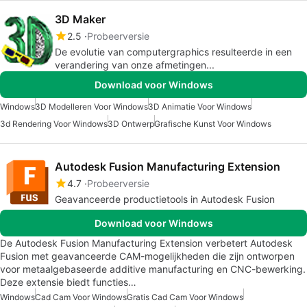
3D Maker
2.5
Probeerversie
De evolutie van computergraphics resulteerde in een
verandering van onze afmetingen...
Download voor Windows
Windows
3D Modelleren Voor Windows
3D Animatie Voor Windows
3d Rendering Voor Windows
3D Ontwerp
Grafische Kunst Voor Windows
Autodesk Fusion Manufacturing Extension
4.7
Probeerversie
Geavanceerde productietools in Autodesk Fusion
Download voor Windows
De Autodesk Fusion Manufacturing Extension verbetert Autodesk
Fusion met geavanceerde CAM-mogelijkheden die zijn ontworpen
voor metaalgebaseerde additive manufacturing en CNC-bewerking.
Deze extensie biedt functies…
Windows
Cad Cam Voor Windows
Gratis Cad Cam Voor Windows