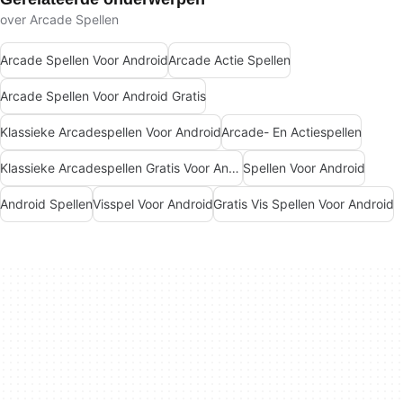
over Arcade Spellen
Arcade Spellen Voor Android
Arcade Actie Spellen
Arcade Spellen Voor Android Gratis
Klassieke Arcadespellen Voor Android
Arcade- En Actiespellen
Klassieke Arcadespellen Gratis Voor Android
Spellen Voor Android
Android Spellen
Visspel Voor Android
Gratis Vis Spellen Voor Android