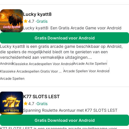
Lucky kyatt8
4.7
Gratis
Lucky kyatt8: Een Gratis Arcade Game voor Android
Gratis Download voor Android
Lucky kyatt8 is een gratis arcade game beschikbaar op Android,
die spelers de mogelijkheid biedt om te genieten van een
verscheidenheid aan vermakelijke uitdagingen.…
Android
Arcade Actie Spellen
Klassieke Arcadespellen Voor Android
Arcade Spellen Voor Android
Klassieke Arcadespellen Gratis Voor Android
Arcade Spellen
K77 SLOTS LEST
4.7
Gratis
Spanning Roulette Avontuur met K77 SLOTS LEST
Gratis Download voor Android
K77 SLOTS LEST is een spannende arcade roulettegame voor