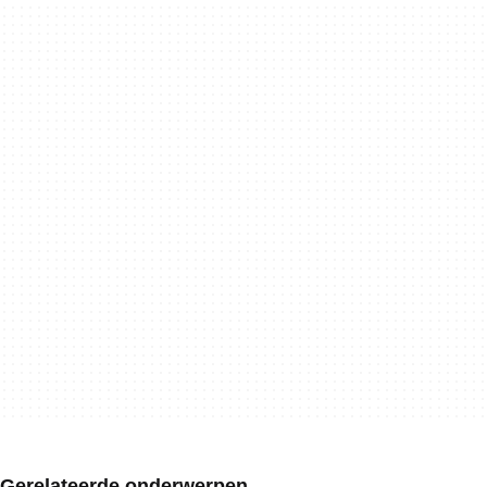
Gerelateerde onderwerpen