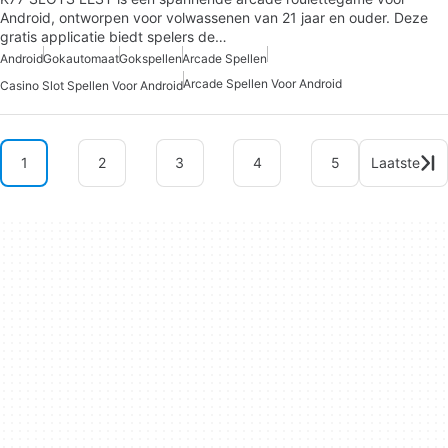
Android, ontworpen voor volwassenen van 21 jaar en ouder. Deze
gratis applicatie biedt spelers de…
Android
Gokautomaat
Gokspellen
Arcade Spellen
Arcade Spellen Voor Android
Casino Slot Spellen Voor Android
1
2
3
4
5
Laatste