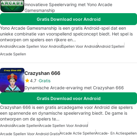
Innovatieve Speelervaring met Yono Arcade
Gamesmanship
Gratis Download voor Android
Yono Arcade Gamesmanship is een gratis Android-spel dat een
unieke combinatie van voorspellend spelconcept biedt. Het spel is
ontworpen om spelers een rijkere en…
Android
Arcade Spellen Voor Android
Spellen Voor Android
Android Spellen
Arcade Spellen
Crazyshan 666
4.7
Gratis
Dynamische Arcade-ervaring met Crazyshan 666
Gratis Download voor Android
Crazyshan 666 is een gratis arcadegame voor Android die spelers
een spannende en dynamische speelervaring biedt. De game is
ontworpen om de spelers te…
Android
Arcade Spellen
Arcade Spellen Voor Android
Arcade Actie Spellen
Arcade- En Actiespellen
Arcade Spellen Voor Android Gratis