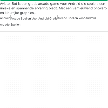
Aviator Bet is een gratis arcade game voor Android die spelers een
unieke en spannende ervaring biedt. Met een vernieuwend ontwerp
en kleurrijke graphics,…
Android
Arcade Spellen Voor Android
Arcade Spellen Voor Android Gratis
Arcade Spellen