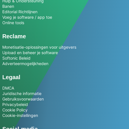
Hulp & Ondersteuning
Banen
Editorial Richtlijnen
Voeg je software / app toe
Online tools
Reclame
Monetisatie-oplossingen voor uitgevers
Upload en beheer je software
Softonic Beleid
Adverteermogelijkheden
Legaal
DMCA
Juridische informatie
Gebruiksvoorwaarden
Privacybeleid
Cookie Policy
Cookie-instellingen
Social media