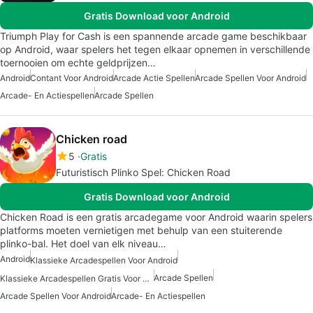
Gratis Download voor Android
Triumph Play for Cash is een spannende arcade game beschikbaar
op Android, waar spelers het tegen elkaar opnemen in verschillende
toernooien om echte geldprijzen…
Android
Contant Voor Android
Arcade Actie Spellen
Arcade Spellen Voor Android
Arcade- En Actiespellen
Arcade Spellen
Chicken road
5
Gratis
Futuristisch Plinko Spel: Chicken Road
Gratis Download voor Android
Chicken Road is een gratis arcadegame voor Android waarin spelers
platforms moeten vernietigen met behulp van een stuiterende
plinko-bal. Het doel van elk niveau…
Android
Klassieke Arcadespellen Voor Android
Arcade Spellen
Klassieke Arcadespellen Gratis Voor Android
Arcade Spellen Voor Android
Arcade- En Actiespellen