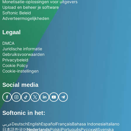
Monetisatie-oplossingen voor uitgevers
Upload en beheer je software
Softonic Beleid
Adverteermogelijkheden
Legaal
DMCA
Juridische informatie
Gebruiksvoorwaarden
Privacybeleid
Cookie Policy
Cookie-instellingen
Social media
Softonic in het:
عربي
Deutsch
English
Español
Français
Bahasa Indonesia
Italiano
日本語
한국어
Nederlands
Polski
Português
Русский
Svenska