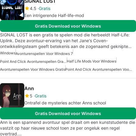
SIGNAL LOST
4.5
Gratis
Een intrigerende Half-life-mod
Gratis Download voor Windows
SIGNAL LOST is een gratis te spelen mod die herbeeldt Half-Life:
Uplink. Deze avontuur-ervaring van het Jane's Coven-
ontwikkelingsteam geeft betekenis aan de zogenaamd geknipte…
Windows
Avonturenspellen Voor Windows 7
Half Life Mods Voor Windows
Point And Click Avonturenspellen Gratis
Avonturenspellen Voor Windows Gratis
Point And Click Avonturenspellen Voor Windows
Ann
5
Gratis
Ontrafel de mysteries achter Anns school
Gratis Download voor Windows
Ann is een spannend avontuur spel draait om een kunststudente die
vastzit op haar nieuwe school toen ze per ongeluk een regel
overtrad.…