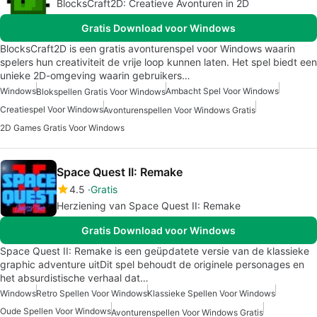
BlocksCraft2D: Creatieve Avonturen in 2D
Gratis Download voor Windows
BlocksCraft2D is een gratis avonturenspel voor Windows waarin
spelers hun creativiteit de vrije loop kunnen laten. Het spel biedt een
unieke 2D-omgeving waarin gebruikers…
Windows
Ambacht Spel Voor Windows
Blokspellen Gratis Voor Windows
Creatiespel Voor Windows
Avonturenspellen Voor Windows Gratis
2D Games Gratis Voor Windows
Space Quest II: Remake
4.5
Gratis
Herziening van Space Quest II: Remake
Gratis Download voor Windows
Space Quest II: Remake is een geüpdatete versie van de klassieke
graphic adventure uitDit spel behoudt de originele personages en
het absurdistische verhaal dat…
Windows
Retro Spellen Voor Windows
Klassieke Spellen Voor Windows
Oude Spellen Voor Windows
Avonturenspellen Voor Windows Gratis