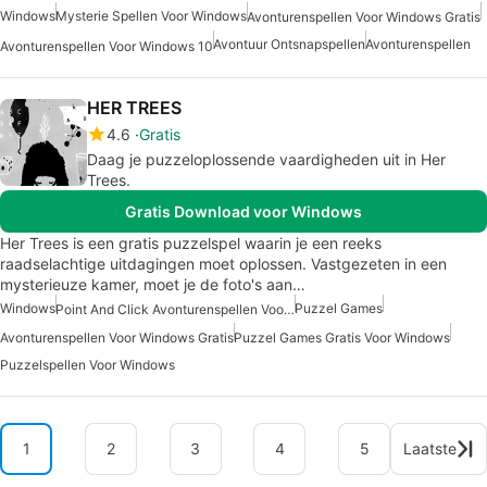
Windows
Mysterie Spellen Voor Windows
Avonturenspellen Voor Windows Gratis
Avontuur Ontsnapspellen
Avonturenspellen
Avonturenspellen Voor Windows 10
HER TREES
4.6
Gratis
Daag je puzzeloplossende vaardigheden uit in Her
Trees.
Gratis Download voor Windows
Her Trees is een gratis puzzelspel waarin je een reeks
raadselachtige uitdagingen moet oplossen. Vastgezeten in een
mysterieuze kamer, moet je de foto's aan…
Windows
Puzzel Games
Point And Click Avonturenspellen Voor Windows
Avonturenspellen Voor Windows Gratis
Puzzel Games Gratis Voor Windows
Puzzelspellen Voor Windows
1
2
3
4
5
Laatste