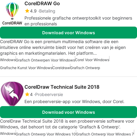
CorelDRAW Go
4.9
Betaling
Professionele grafische ontwerptoolkit voor beginners
en professionals
Download voor Windows
CorelDRAW Go is een premium multimedia software die een
intuitieve online werkruimte biedt voor het creëren van je eigen
graphics en marketingmaterialen. Het platform…
Windows
Corel Voor Windows
Grafisch Ontwerpen Voor Windows
Grafische Kunst Voor Windows
Coreldraw
Grafisch Ontwerp
CorelDraw Technical Suite 2018
4
Probeerversie
Een probeerversie-app voor Windows, door Corel.
Download voor Windows
CorelDraw Technical Suite 2018 is een probeerversie software voor
Windows, dat behoort tot de categorie 'Grafisch & Ontwerp'.
Windows
Grafisch Ontwerp Voor Windows 10
Grafisch Ontwerp Voor Windows 7