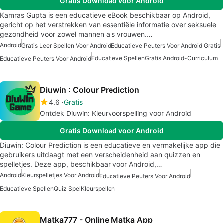
Gratis Download voor Android
Kamras Gupta is een educatieve eBook beschikbaar op Android,
gericht op het verstrekken van essentiële informatie over seksuele
gezondheid voor zowel mannen als vrouwen.…
Android
Gratis Leer Spellen Voor Android
Educatieve Peuters Voor Android Gratis
Educatieve Spellen
Gratis Android-Curriculum
Educatieve Peuters Voor Android
Diuwin : Colour Prediction
4.6
Gratis
Ontdek Diuwin: Kleurvoorspelling voor Android
Gratis Download voor Android
Diuwin: Colour Prediction is een educatieve en vermakelijke app die
gebruikers uitdaagt met een verscheidenheid aan quizzen en
spelletjes. Deze app, beschikbaar voor Android,…
Android
Kleurspelletjes Voor Android
Educatieve Peuters Voor Android
Educatieve Spellen
Quiz Spel
Kleurspellen
Matka777 - Online Matka App