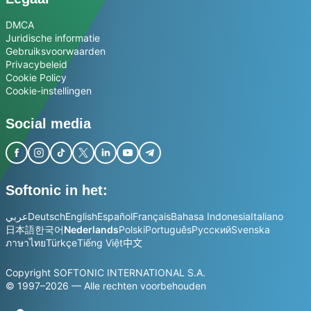
DMCA
Juridische informatie
Gebruiksvoorwaarden
Privacybeleid
Cookie Policy
Cookie-instellingen
Social media
Softonic in het:
عربي
Deutsch
English
Español
Français
Bahasa Indonesia
Italiano
日本語
한국어
Nederlands
Polski
Português
Русский
Svenska
ภาษาไทย
Türkçe
Tiếng Việt
中文
Copyright SOFTONIC INTERNATIONAL S.A.
© 1997–2026 — Alle rechten voorbehouden