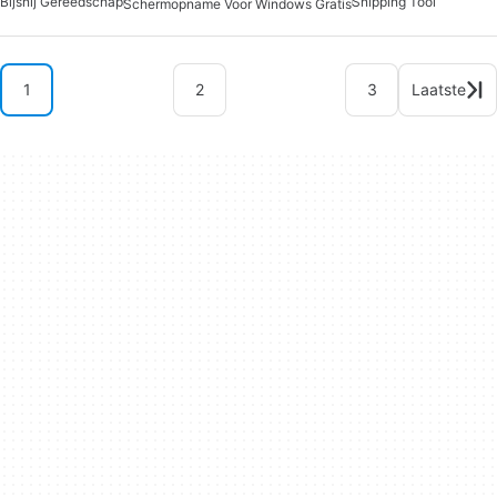
Bijsnij Gereedschap
Snipping Tool
Schermopname Voor Windows Gratis
1
2
3
Laatste