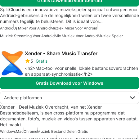
Gratis Download voor Android
SplitCloud is een innovatieve muziekspeler speciaal ontworpen voor
Android-gebruikers die de mogelijkheid willen om twee verschillende
nummers tegelijk te beluisteren. Dit is ideaal voor…
Android
Dj Mixer Voor Android
Muziek Mixer Voor Android
Muziek Streaming Voor Android
Mix Muziek Voor Android
Muziek Speler
Xender - Share Music Transfer
5
Gratis
<h2>Mac-tool voor snelle, lokale bestandsoverdrachten
en apparaat-synchronisatie</h2>
Gratis Download voor Windows
Andere platformen
Xender - Deel Muziek Overdracht, van het Xender
Bestandsdeelteam, is een cross-platform hulpprogramma dat
documenten, foto's, muziek en video's tussen apparaten verplaatst.
Het maakt…
Windows
Mac
Chrome
Muziek Bestand Delen Gratis