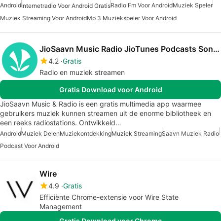
Android
Radio Fm Voor Android
Muziek Speler
Internetradio Voor Android Gratis
Muziek Streaming Voor Android
Mp 3 Muziekspeler Voor Android
JioSaavn Music Radio JioTunes Podcasts Songs
4.2
Gratis
Radio en muziek streamen
Gratis Download voor Android
JioSaavn Music & Radio is een gratis multimedia app waarmee
gebruikers muziek kunnen streamen uit de enorme bibliotheek en
een reeks radiostations. Ontwikkeld…
Android
Muziek Delen
Muziekontdekking
Muziek Streaming
Saavn Muziek Radio
Podcast Voor Android
Wire
4.9
Gratis
Efficiënte Chrome-extensie voor Wire State
Management
Gratis Download voor Chrome