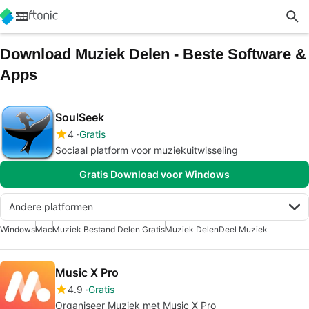
Download Muziek Delen - Beste Software &
Apps
SoulSeek
4
Gratis
Sociaal platform voor muziekuitwisseling
Gratis Download voor Windows
Andere platformen
Windows
Mac
Muziek Bestand Delen Gratis
Muziek Delen
Deel Muziek
Music X Pro
4.9
Gratis
Organiseer Muziek met Music X Pro