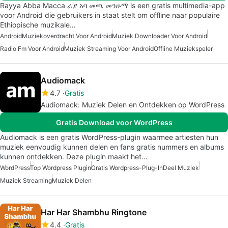
Rayya Abba Macca ራያ አባ መጫ መንዙማ is een gratis multimedia-app
voor Android die gebruikers in staat stelt om offline naar populaire
Ethiopische muzikale…
Android
Muziekoverdracht Voor Android
Muziek Downloader Voor Android
Radio Fm Voor Android
Muziek Streaming Voor Android
Offline Muziekspeler
Audiomack
4.7
Gratis
Audiomack: Muziek Delen en Ontdekken op WordPress
Gratis Download voor WordPress
Audiomack is een gratis WordPress-plugin waarmee artiesten hun
muziek eenvoudig kunnen delen en fans gratis nummers en albums
kunnen ontdekken. Deze plugin maakt het…
WordPress
Top Wordpress Plugin
Gratis Wordpress-Plug-In
Deel Muziek
Muziek Streaming
Muziek Delen
Har Har Shambhu Ringtone
4.4
Gratis