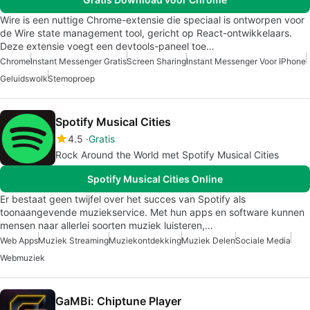
Wire is een nuttige Chrome-extensie die speciaal is ontworpen voor
de Wire state management tool, gericht op React-ontwikkelaars.
Deze extensie voegt een devtools-paneel toe…
Chrome
Instant Messenger Gratis
Screen Sharing
Instant Messenger Voor IPhone
Geluidswolk
Stemoproep
Spotify Musical Cities
4.5
Gratis
Rock Around the World met Spotify Musical Cities
Spotify Musical Cities Online
Er bestaat geen twijfel over het succes van Spotify als
toonaangevende muziekservice. Met hun apps en software kunnen
mensen naar allerlei soorten muziek luisteren,…
Web Apps
Muziek Streaming
Muziekontdekking
Muziek Delen
Sociale Media
Webmuziek
GaMBi: Chiptune Player