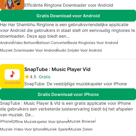
Efficiënte Ringtone Downloader voor Android
Gratis Download voor Android
Har Har Shambhu Ringtone is een gebruiksvriendelijke applicatie
voor Android die gebruikers in staat stelt om eenvoudig ringtones te
downloaden. Deze app biedt een…
Android
Video Beltoon
Beltoon Converter
Beste Ringtones Voor Android
Muziek Downloader Voor Android
Audio Snijder Voor Android
SnapTube : Music Player Vid
4.5
Gratis
SnapTube: De veelzijdige muziekspeler voor iPhone
Gratis Download voor iPhone
SnapTube : Music Player & Vid is een gratis applicatie voor iPhone
die gebruikers een verbeterde luisterervaring biedt bij het afspelen
van muziek. De…
iPhone
Muziek Browser
Offline Muziekspeler Voor Iphone
Muziek Video Voor Iphone
Muziek Speler
Muziek Delen