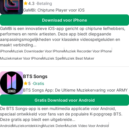
4.3
Betaling
GaMBi: Chiptune Player voor iOS
Download voor iPhone
GaMBi is een innovatieve iOS-app gericht op chiptune liefhebbers,
performers en remix artiesten. Deze app biedt diepgaande
aanpassingsmogelijkheden voor klassieke videospelgeluiden en
maakt verbinding…
iPhone
Muziek Downloader Voor IPhone
Muziek Recorder Voor IPhone
Muziekmaker Voor IPhone
Muziek Spel
Muziek Beat Maker
BTS Songs
5
Gratis
BTS Songs App: De Ultieme Muziekervaring voor ARMY
Gratis Download voor Android
De BTS Songs-app is een multimedia applicatie voor Android,
speciaal ontwikkeld voor fans van de populaire K-popgroep BTS.
Deze gratis app biedt een uitgebreide…
Android
Muziekontdekking
Muziek Delen
Muziek Video Voor Android