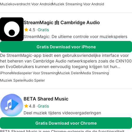
Muziekoverdracht Voor Android
Muziek Streaming Voor Android
StreamMagic 由 Cambridge Audio
4.5
Gratis
StreamMagic: De ultieme controle voor muziekspelers
Gratis Download voor iPhone
De StreamMagic-app biedt een gebruiksvriendelijke interface voor
het beheren van Cambridge Audio netwerkspelers zoals de CXN100
en EvoGebruikers kunnen eenvoudig toegang krijgen tot hun…
iPhone
Mediaspeler Voor Streaming
Muziek Delen
Media Streaming
Muziek Speler
Audio Speler
BETA Shared Music
4.8
Gratis
Deel muziek tijdens videovergaderingen
Gratis Download voor Chrome
BETA Shared Music is een Chrome-extensie die de functionaliteit