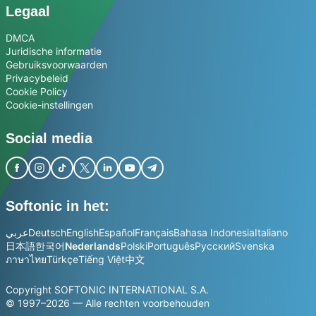
Legaal
DMCA
Juridische informatie
Gebruiksvoorwaarden
Privacybeleid
Cookie Policy
Cookie-instellingen
Social media
Softonic in het:
عربي
Deutsch
English
Español
Français
Bahasa Indonesia
Italiano
日本語
한국어
Nederlands
Polski
Português
Русский
Svenska
ภาษาไทย
Türkçe
Tiếng Việt
中文
Copyright SOFTONIC INTERNATIONAL S.A.
© 1997–2026 — Alle rechten voorbehouden