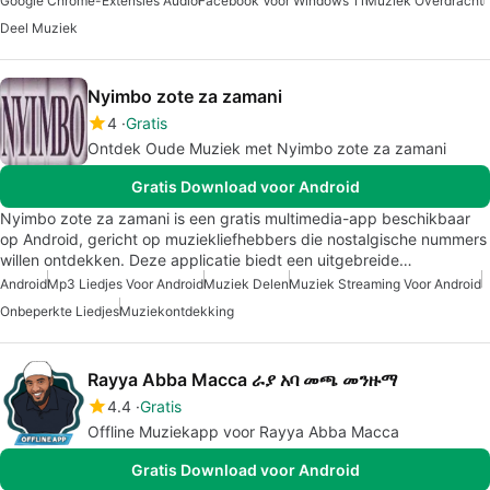
Google Chrome-Extensies Audio
Facebook Voor Windows 11
Muziek Overdracht
Deel Muziek
Nyimbo zote za zamani
4
Gratis
Ontdek Oude Muziek met Nyimbo zote za zamani
Gratis Download voor Android
Nyimbo zote za zamani is een gratis multimedia-app beschikbaar
op Android, gericht op muziekliefhebbers die nostalgische nummers
willen ontdekken. Deze applicatie biedt een uitgebreide…
Android
Mp3 Liedjes Voor Android
Muziek Delen
Muziek Streaming Voor Android
Onbeperkte Liedjes
Muziekontdekking
Rayya Abba Macca ራያ አባ መጫ መንዙማ
4.4
Gratis
Offline Muziekapp voor Rayya Abba Macca
Gratis Download voor Android