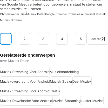
van Google Meet verbetert door gebruikers in staat te stellen om
samen muziek te luisteren…
Chrome
Webmuziek
Muziek Delen
Google Chrome-Extensies Audio
Deel Muziek
Muziek Browser
1
2
3
4
5
Laatste
Gerelateerde onderwerpen
over Muziek Delen
Muziek Streaming Voor Android
Muziekontdekking
Muziekoverdracht Voor Android
Muziek Speler
Deel Muziek
Muziek Streaming Voor Android Gratis
Muziek Downloader Voor Android
Muziek Streaming
Luister Muziek