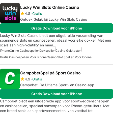
Lucky Win Slots Online Casino
4.8
Gratis
Ontdek Geluk bij Lucky Win Slots Casino
Gratis Download voor iPhone
Lucky Win Slots Casino biedt een uitgebreide verzameling van
spannende slots en casinospellen, ideaal voor elke gokker. Met een
scala aan high-volatility en meer…
iPhone
Online Casinospellen
Gokspellen
Casino Gokkasten
Gratis Casinospellen Voor IPhone
Casino Slot Spellen Voor Iphone
CampobetSpel på Sport Casino
4.9
Gratis
Campobet: De Ultieme Sport- en Casino-app
Gratis Download voor iPhone
Campobet biedt een uitgebreide app voor sportweddenschappen
en casinospellen, speciaal ontworpen voor iPhone-gebruikers. Met
een breed scala aan sportevenementen, van voetbal tot