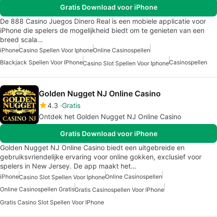
Gratis Download voor iPhone
De 888 Casino Juegos Dinero Real is een mobiele applicatie voor
iPhone die spelers de mogelijkheid biedt om te genieten van een
breed scala…
iPhone
Casino Spellen Voor Iphone
Online Casinospellen
Blackjack Spellen Voor IPhone
Casinospellen
Casino Slot Spellen Voor Iphone
Golden Nugget NJ Online Casino
4.3
Gratis
Ontdek het Golden Nugget NJ Online Casino
Gratis Download voor iPhone
Golden Nugget NJ Online Casino biedt een uitgebreide en
gebruiksvriendelijke ervaring voor online gokken, exclusief voor
spelers in New Jersey. De app maakt het…
iPhone
Online Casinospellen
Casino Slot Spellen Voor Iphone
Online Casinospellen Gratis
Gratis Casinospellen Voor IPhone
Gratis Casino Slot Spellen Voor IPhone