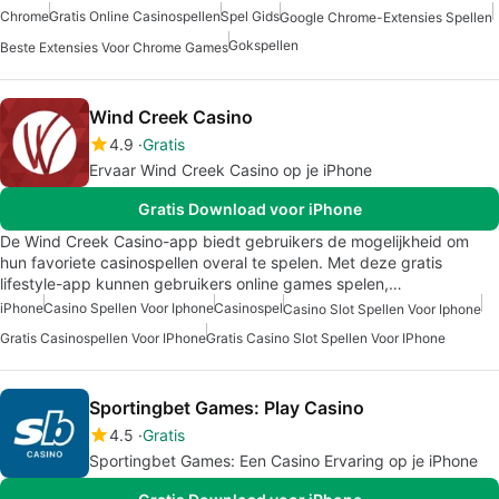
Chrome
Gratis Online Casinospellen
Spel Gids
Google Chrome-Extensies Spellen
Gokspellen
Beste Extensies Voor Chrome Games
Wind Creek Casino
4.9
Gratis
Ervaar Wind Creek Casino op je iPhone
Gratis Download voor iPhone
De Wind Creek Casino-app biedt gebruikers de mogelijkheid om
hun favoriete casinospellen overal te spelen. Met deze gratis
lifestyle-app kunnen gebruikers online games spelen,…
iPhone
Casino Spellen Voor Iphone
Casinospel
Casino Slot Spellen Voor Iphone
Gratis Casinospellen Voor IPhone
Gratis Casino Slot Spellen Voor IPhone
Sportingbet Games: Play Casino
4.5
Gratis
Sportingbet Games: Een Casino Ervaring op je iPhone