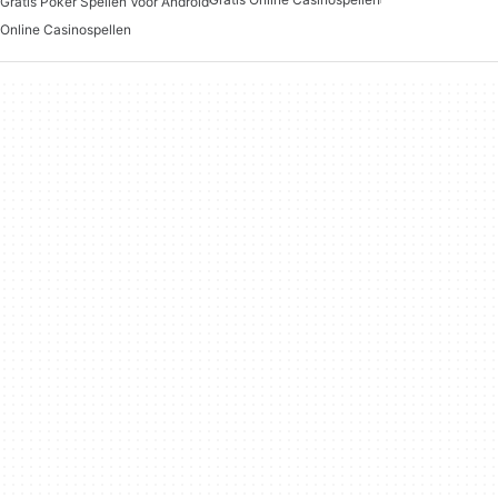
Gratis Poker Spellen Voor Android
Online Casinospellen