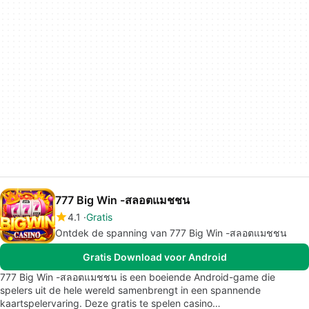
777 Big Win -สลอตแมชชน
4.1
Gratis
Ontdek de spanning van 777 Big Win -สลอตแมชชน
Gratis Download voor Android
777 Big Win -สลอตแมชชน is een boeiende Android-game die
spelers uit de hele wereld samenbrengt in een spannende
kaartspelervaring. Deze gratis te spelen casino…