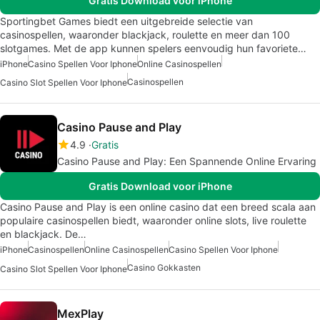
Gratis Download voor iPhone
Sportingbet Games biedt een uitgebreide selectie van
casinospellen, waaronder blackjack, roulette en meer dan 100
slotgames. Met de app kunnen spelers eenvoudig hun favoriete…
iPhone
Casino Spellen Voor Iphone
Online Casinospellen
Casinospellen
Casino Slot Spellen Voor Iphone
Casino Pause and Play
4.9
Gratis
Casino Pause and Play: Een Spannende Online Ervaring
Gratis Download voor iPhone
Casino Pause and Play is een online casino dat een breed scala aan
populaire casinospellen biedt, waaronder online slots, live roulette
en blackjack. De…
iPhone
Casinospellen
Online Casinospellen
Casino Spellen Voor Iphone
Casino Gokkasten
Casino Slot Spellen Voor Iphone
MexPlay