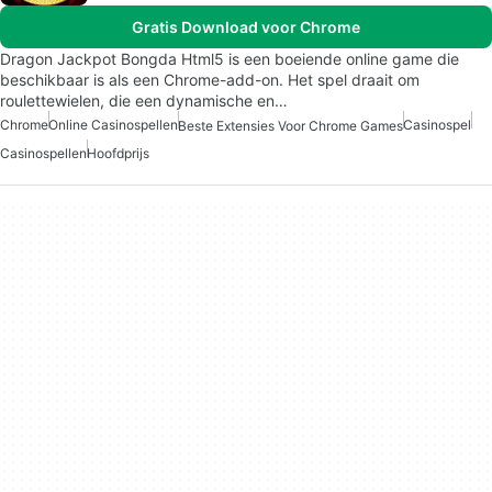
Gratis Download voor Chrome
Dragon Jackpot Bongda Html5 is een boeiende online game die
beschikbaar is als een Chrome-add-on. Het spel draait om
roulettewielen, die een dynamische en…
Chrome
Online Casinospellen
Casinospel
Beste Extensies Voor Chrome Games
Casinospellen
Hoofdprijs