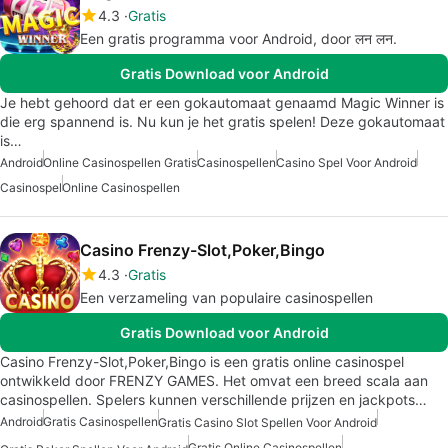
4.3
Gratis
Een gratis programma voor Android, door लन लन.
Gratis Download voor Android
Je hebt gehoord dat er een gokautomaat genaamd Magic Winner is
die erg spannend is. Nu kun je het gratis spelen! Deze gokautomaat
is…
Android
Online Casinospellen Gratis
Casinospellen
Casino Spel Voor Android
Casinospel
Online Casinospellen
Casino Frenzy-Slot,Poker,Bingo
4.3
Gratis
Een verzameling van populaire casinospellen
Gratis Download voor Android
Casino Frenzy-Slot,Poker,Bingo is een gratis online casinospel
ontwikkeld door FRENZY GAMES. Het omvat een breed scala aan
casinospellen. Spelers kunnen verschillende prijzen en jackpots…
Android
Gratis Casinospellen
Gratis Casino Slot Spellen Voor Android
Gratis Online Casinospellen