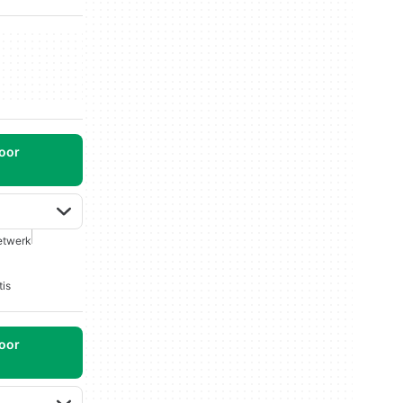
oor
etwerk
tis
oor