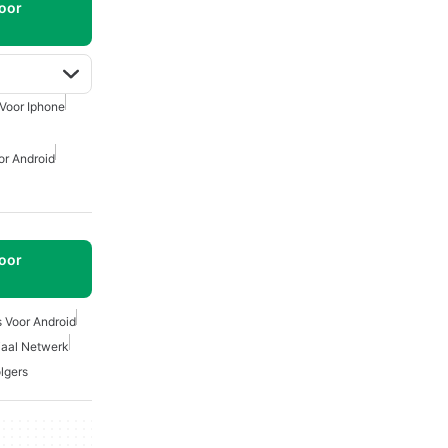
oor
 Voor Iphone
r Android
oor
s Voor Android
iaal Netwerk
olgers