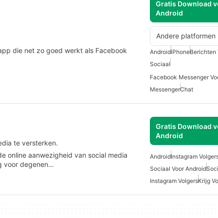
Gratis Download v
Android
Andere platformen
 app die net zo goed werkt als Facebook
Android
iPhone
Berichten
Sociaal
Facebook Messenger Voo
Messenger
Chat
Gratis Download v
Android
dia te versterken.
 de online aanwezigheid van social media
Android
Instagram Volger
ig voor degenen…
Sociaal Voor Android
Soc
Instagram Volgers
Krijg V