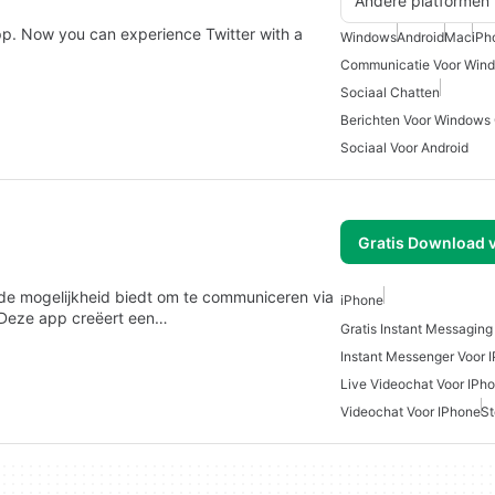
Andere platformen
app. Now you can experience Twitter with a
Windows
Android
Mac
iPh
Communicatie Voor Win
Sociaal Chatten
Berichten Voor Windows 
Sociaal Voor Android
Gratis Download 
s de mogelijkheid biedt om te communiceren via
iPhone
. Deze app creëert een…
Gratis Instant Messaging
Instant Messenger Voor 
Live Videochat Voor IPh
Videochat Voor IPhone
S