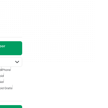
oor
d
iPhone
oid
iel
id Gratis