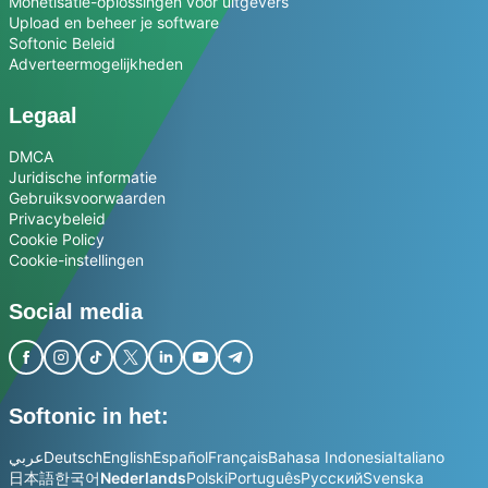
Monetisatie-oplossingen voor uitgevers
Upload en beheer je software
Softonic Beleid
Adverteermogelijkheden
Legaal
DMCA
Juridische informatie
Gebruiksvoorwaarden
Privacybeleid
Cookie Policy
Cookie-instellingen
Social media
Softonic in het:
عربي
Deutsch
English
Español
Français
Bahasa Indonesia
Italiano
日本語
한국어
Nederlands
Polski
Português
Русский
Svenska