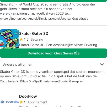
Simulator FIFA World Cup 2026 is een gratis Android-app die
gebruikers in staat stelt om elk aspect van het
wereldkampioenschap voetbal van 2026 te…
Android
Sporten Voor Android
Simulator
Android
Voetbal Gratis
Gratis
Skator Gator 3D
4.5
Betaling
Skator Gator 3D: Een Avontuurlijke Skate-Ervaring
Download voor Xbox Series X|S
Andere platformen
Skator Gator 3D is een dynamisch sportspel dat spelers meeneemt
op een 3D-avontuur vol actie. In dit spel is het de taak van de…
Xbox Series X|S
Xbox One
Spel
Entertainment
Sporten
Gameplay
DoorFlow
4
Abonnement