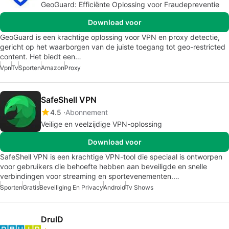
GeoGuard: Efficiënte Oplossing voor Fraudepreventie
Download voor
GeoGuard is een krachtige oplossing voor VPN en proxy detectie,
gericht op het waarborgen van de juiste toegang tot geo-restricted
content. Het biedt een…
Vpn
Tv
Sporten
Amazon
Proxy
SafeShell VPN
4.5
Abonnement
Veilige en veelzijdige VPN-oplossing
Download voor
SafeShell VPN is een krachtige VPN-tool die speciaal is ontworpen
voor gebruikers die behoefte hebben aan beveiligde en snelle
verbindingen voor streaming en sportevenementen.…
Sporten
Gratis
Beveiliging En Privacy
Android
Tv Shows
DruID