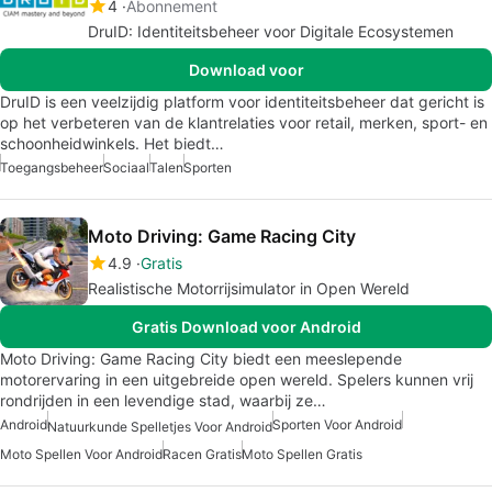
4
Abonnement
DruID: Identiteitsbeheer voor Digitale Ecosystemen
Download voor
DruID is een veelzijdig platform voor identiteitsbeheer dat gericht is
op het verbeteren van de klantrelaties voor retail, merken, sport- en
schoonheidwinkels. Het biedt…
Toegangsbeheer
Sociaal
Talen
Sporten
Moto Driving: Game Racing City
4.9
Gratis
Realistische Motorrijsimulator in Open Wereld
Gratis Download voor Android
Moto Driving: Game Racing City biedt een meeslepende
motorervaring in een uitgebreide open wereld. Spelers kunnen vrij
rondrijden in een levendige stad, waarbij ze…
Android
Sporten Voor Android
Natuurkunde Spelletjes Voor Android
Moto Spellen Voor Android
Racen Gratis
Moto Spellen Gratis