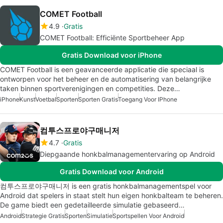
COMET Football
4.9
Gratis
COMET Football: Efficiënte Sportbeheer App
Gratis Download voor iPhone
COMET Football is een geavanceerde applicatie die speciaal is
ontworpen voor het beheer en de automatisering van belangrijke
taken binnen sportverenigingen en competities. Deze…
iPhone
Kunst
Voetbal
Sporten
Sporten Gratis
Toegang Voor IPhone
컴투스프로야구매니저
4.7
Gratis
Diepgaande honkbalmanagementervaring op Android
Gratis Download voor Android
컴투스프로야구매니저 is een gratis honkbalmanagementspel voor
Android dat spelers in staat stelt hun eigen honkbalteam te beheren.
De game biedt een gedetailleerde simulatie gebaseerd…
Android
Strategie Gratis
Sporten
Simulatie
Sportspellen Voor Android