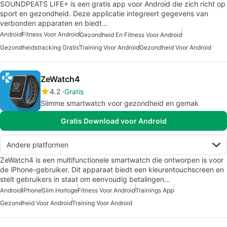
SOUNDPEATS LIFE+ is een gratis app voor Android die zich richt op
sport en gezondheid. Deze applicatie integreert gegevens van
verbonden apparaten en biedt…
Android
Fitness Voor Android
Gezondheid En Fitness Voor Android
Gezondheidstracking Gratis
Training Voor Android
Gezondheid Voor Android
ZeWatch4
4.2
Gratis
Slimme smartwatch voor gezondheid en gemak
Gratis Download voor Android
Andere platformen
ZeWatch4 is een multifunctionele smartwatch die ontworpen is voor
de iPhone-gebruiker. Dit apparaat biedt een kleurentouchscreen en
stelt gebruikers in staat om eenvoudig betalingen…
Android
iPhone
Slim Horloge
Fitness Voor Android
Trainings App
Gezondheid Voor Android
Training Voor Android