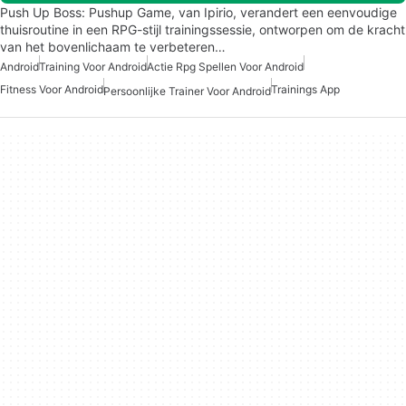
Push Up Boss: Pushup Game, van Ipirio, verandert een eenvoudige
thuisroutine in een RPG-stijl trainingssessie, ontworpen om de kracht
van het bovenlichaam te verbeteren…
Android
Training Voor Android
Actie Rpg Spellen Voor Android
Fitness Voor Android
Trainings App
Persoonlijke Trainer Voor Android