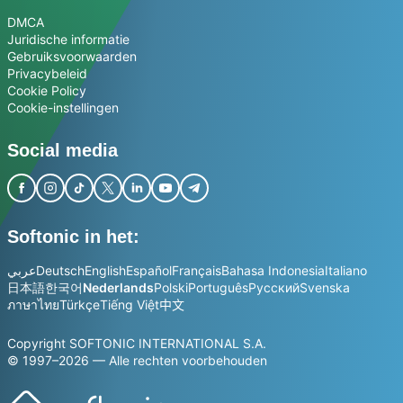
DMCA
Juridische informatie
Gebruiksvoorwaarden
Privacybeleid
Cookie Policy
Cookie-instellingen
Social media
Softonic in het:
عربي
Deutsch
English
Español
Français
Bahasa Indonesia
Italiano
日本語
한국어
Nederlands
Polski
Português
Русский
Svenska
ภาษาไทย
Türkçe
Tiếng Việt
中文
Copyright SOFTONIC INTERNATIONAL S.A.
© 1997–2026 — Alle rechten voorbehouden