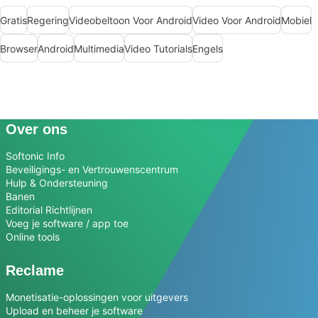
Gratis
Regering
Videobeltoon Voor Android
Video Voor Android
Mobiel
Browser
Android
Multimedia
Video Tutorials
Engels
Over ons
Softonic Info
Beveiligings- en Vertrouwenscentrum
Hulp & Ondersteuning
Banen
Editorial Richtlijnen
Voeg je software / app toe
Online tools
Reclame
Monetisatie-oplossingen voor uitgevers
Upload en beheer je software