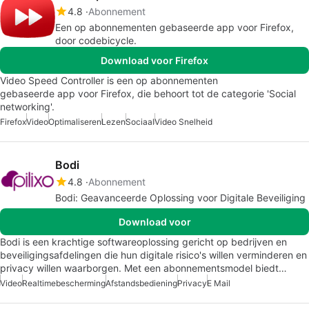
4.8
Abonnement
Een op abonnementen gebaseerde app voor Firefox,
door codebicycle.
Download voor Firefox
Video Speed Controller is een op abonnementen
gebaseerde app voor Firefox, die behoort tot de categorie 'Social
networking'.
Firefox
Video
Optimaliseren
Lezen
Sociaal
Video Snelheid
Bodi
4.8
Abonnement
Bodi: Geavanceerde Oplossing voor Digitale Beveiliging
Download voor
Bodi is een krachtige softwareoplossing gericht op bedrijven en
beveiligingsafdelingen die hun digitale risico's willen verminderen en
privacy willen waarborgen. Met een abonnementsmodel biedt…
Video
Realtimebescherming
Afstandsbediening
Privacy
E Mail