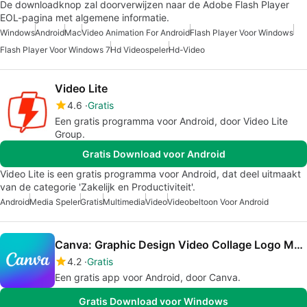
De downloadknop zal doorverwijzen naar de Adobe Flash Player
EOL-pagina met algemene informatie.
Windows
Android
Mac
Video Animation For Android
Flash Player Voor Windows
Flash Player Voor Windows 7
Hd Videospeler
Hd-Video
Video Lite
4.6
Gratis
Een gratis programma voor Android, door Video Lite
Group.
Gratis Download voor Android
Video Lite is een gratis programma voor Android, dat deel uitmaakt
van de categorie 'Zakelijk en Productiviteit'.
Android
Media Speler
Gratis
Multimedia
Video
Videobeltoon Voor Android
Canva: Graphic Design Video Collage Logo Maker
4.2
Gratis
Een gratis app voor Android, door Canva.
Gratis Download voor Windows