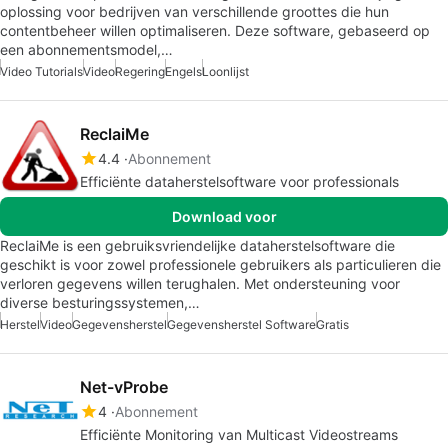
oplossing voor bedrijven van verschillende groottes die hun
contentbeheer willen optimaliseren. Deze software, gebaseerd op
een abonnementsmodel,…
Video Tutorials
Video
Regering
Engels
Loonlijst
ReclaiMe
4.4
Abonnement
Efficiënte dataherstelsoftware voor professionals
Download voor
ReclaiMe is een gebruiksvriendelijke dataherstelsoftware die
geschikt is voor zowel professionele gebruikers als particulieren die
verloren gegevens willen terughalen. Met ondersteuning voor
diverse besturingssystemen,…
Herstel
Video
Gegevensherstel
Gegevensherstel Software
Gratis
Net-vProbe
4
Abonnement
Efficiënte Monitoring van Multicast Videostreams