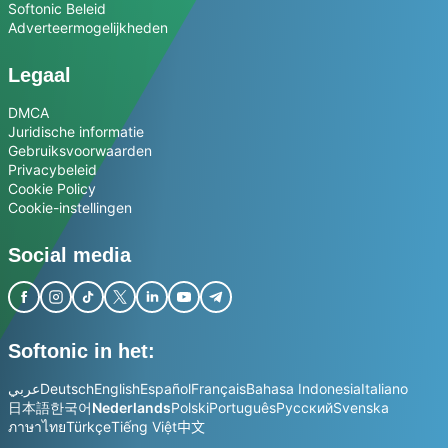
Softonic Beleid
Adverteermogelijkheden
Legaal
DMCA
Juridische informatie
Gebruiksvoorwaarden
Privacybeleid
Cookie Policy
Cookie-instellingen
Social media
Softonic in het:
عربي
Deutsch
English
Español
Français
Bahasa Indonesia
Italiano
日本語
한국어
Nederlands
Polski
Português
Русский
Svenska
ภาษาไทย
Türkçe
Tiếng Việt
中文