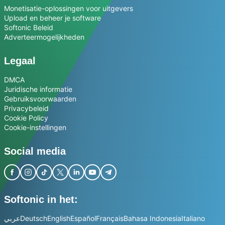
Monetisatie-oplossingen voor uitgevers
Upload en beheer je software
Softonic Beleid
Adverteermogelijkheden
Legaal
DMCA
Juridische informatie
Gebruiksvoorwaarden
Privacybeleid
Cookie Policy
Cookie-instellingen
Social media
Softonic in het:
عربي
Deutsch
English
Español
Français
Bahasa Indonesia
Italiano