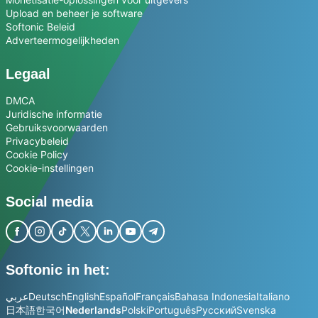
Upload en beheer je software
Softonic Beleid
Adverteermogelijkheden
Legaal
DMCA
Juridische informatie
Gebruiksvoorwaarden
Privacybeleid
Cookie Policy
Cookie-instellingen
Social media
Softonic in het:
عربي
Deutsch
English
Español
Français
Bahasa Indonesia
Italiano
日本語
한국어
Nederlands
Polski
Português
Русский
Svenska