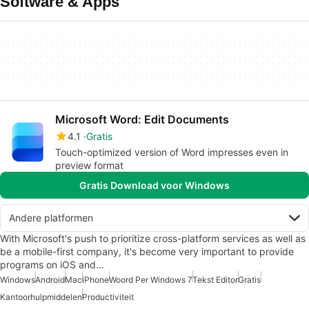
Software & Apps
Microsoft Word: Edit Documents
4.1
Gratis
Touch-optimized version of Word impresses even in
preview format
Gratis Download voor Windows
Andere platformen
With Microsoft's push to prioritize cross-platform services as well as
be a mobile-first company, it's become very important to provide
programs on iOS and…
Windows
Android
Mac
iPhone
Woord Per Windows 7
Tekst Editor
Gratis
Kantoorhulpmiddelen
Productiviteit