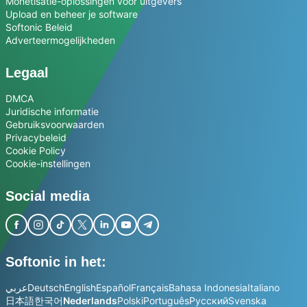
Monetisatie-oplossingen voor uitgevers
Upload en beheer je software
Softonic Beleid
Adverteermogelijkheden
Legaal
DMCA
Juridische informatie
Gebruiksvoorwaarden
Privacybeleid
Cookie Policy
Cookie-instellingen
Social media
Softonic in het:
عربي
Deutsch
English
Español
Français
Bahasa Indonesia
Italiano
日本語
한국어
Nederlands
Polski
Português
Русский
Svenska