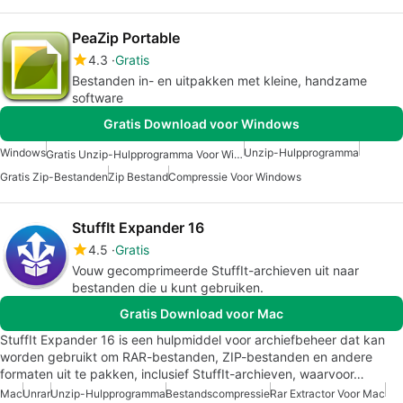
PeaZip Portable
4.3
Gratis
Bestanden in- en uitpakken met kleine, handzame
software
Gratis Download voor Windows
Windows
Unzip-Hulpprogramma
Gratis Unzip-Hulpprogramma Voor Windows
Gratis Zip-Bestanden
Zip Bestand
Compressie Voor Windows
StuffIt Expander 16
4.5
Gratis
Vouw gecomprimeerde StuffIt-archieven uit naar
bestanden die u kunt gebruiken.
Gratis Download voor Mac
StuffIt Expander 16 is een hulpmiddel voor archiefbeheer dat kan
worden gebruikt om RAR-bestanden, ZIP-bestanden en andere
formaten uit te pakken, inclusief StuffIt-archieven, waarvoor…
Mac
Unrar
Unzip-Hulpprogramma
Bestandscompressie
Rar Extractor Voor Mac