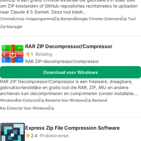
om ZIP-bestanden of GitHub-repositories rechtstreeks te uploaden
naar Claude 4.5 Sonnet. Deze tool biedt…
Chrome
Unzip-Hulpprogramma
Zip Bestand
Google Chrome-Extensies
Zip Tool
Zip Manager
RAR ZIP Decompressor/Compressor
1
Betaling
RAR ZIP-decompressor/compressor
Download voor Windows
RAR ZIP Decompressor/Compressor is een freeware, draagbare,
gebruiksvriendelijke en gratis tool die RAR, ZIP, ARJ en andere
archieven kan decomprimeren en comprimeren zonder installatie.…
Windows
Rar Extractor
Zip Bestand Voor Windows
Zip Bestand
Rar Extractor Voor Windows
Zip
Express Zip File Compression Software
2.4
Probeerversie