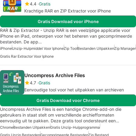
4.4
Gratis
Krachtige RAR en ZIP Extractor voor iPhone
Gratis Download voor iPhone
RAR & Zip Extractor - Unzip RAR is een veelzijdige applicatie voor
iPhone en iPad, ontworpen voor het beheren van gecomprimeerde
bestanden. De app…
iPhone
Unzip-Hulpmiddel Voor Iphone
Zip Tool
Bestanden Uitpakken
Zip Manager
Gratis Rar Extractor Voor Iphone
Uncompress Archive Files
4.7
Gratis
Eenvoudige tool voor het uitpakken van archieven
Gratis Download voor Chrome
Uncompress Archive Files is een handige Chrome-add-on die
gebruikers in staat stelt om verschillende archiefformaten
eenvoudig uit te pakken. Deze gratis tool ondersteunt een…
Chrome
Bestanden Uitpakken
Gratis Unzip-Hulpprogramma
Gratis Unzip Bestanden
Gecomprimeerde Bestanden
Zip Bestand