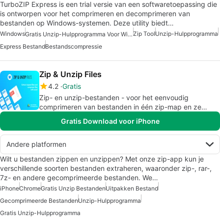
TurboZIP Express is een trial versie van een softwaretoepassing die
is ontworpen voor het comprimeren en decomprimeren van
bestanden op Windows-systemen. Deze utility biedt…
Windows
Zip Tool
Unzip-Hulpprogramma
Gratis Unzip-Hulpprogramma Voor Windows
Express Bestand
Bestandscompressie
Zip & Unzip Files
4.2
Gratis
Zip- en unzip-bestanden - voor het eenvoudig
comprimeren van bestanden in één zip-map en ze
indien nodig uit te pakken
Gratis Download voor iPhone
Andere platformen
Wilt u bestanden zippen en unzippen? Met onze zip-app kun je
verschillende soorten bestanden extraheren, waaronder zip-, rar-,
7z- en andere gecomprimeerde bestanden. We…
iPhone
Chrome
Gratis Unzip Bestanden
Uitpakken Bestand
Gecomprimeerde Bestanden
Unzip-Hulpprogramma
Gratis Unzip-Hulpprogramma