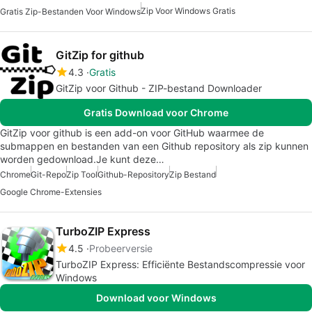
Zip Voor Windows Gratis
Gratis Zip-Bestanden Voor Windows
GitZip for github
4.3
Gratis
GitZip voor Github - ZIP-bestand Downloader
Gratis Download voor Chrome
GitZip voor github is een add-on voor GitHub waarmee de
submappen en bestanden van een Github repository als zip kunnen
worden gedownload.Je kunt deze…
Chrome
Git-Repo
Zip Tool
Github-Repository
Zip Bestand
Google Chrome-Extensies
TurboZIP Express
4.5
Probeerversie
TurboZIP Express: Efficiënte Bestandscompressie voor
Windows
Download voor Windows