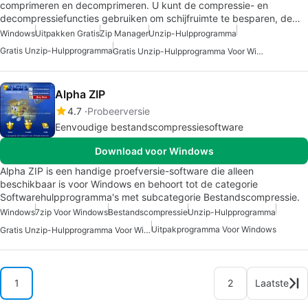
comprimeren en decomprimeren. U kunt de compressie- en
decompressiefuncties gebruiken om schijfruimte te besparen, de…
Windows
Uitpakken Gratis
Zip Manager
Unzip-Hulpprogramma
Gratis Unzip-Hulpprogramma
Gratis Unzip-Hulpprogramma Voor Windows
Alpha ZIP
4.7
Probeerversie
Eenvoudige bestandscompressiesoftware
Download voor Windows
Alpha ZIP is een handige proefversie-software die alleen
beschikbaar is voor Windows en behoort tot de categorie
Softwarehulpprogramma's met subcategorie Bestandscompressie.
Windows
7zip Voor Windows
Bestandscompressie
Unzip-Hulpprogramma
Uitpakprogramma Voor Windows
Gratis Unzip-Hulpprogramma Voor Windows
1
2
Laatste