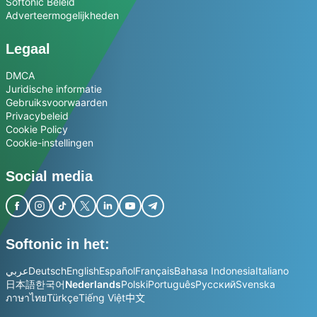
Softonic Beleid
Adverteermogelijkheden
Legaal
DMCA
Juridische informatie
Gebruiksvoorwaarden
Privacybeleid
Cookie Policy
Cookie-instellingen
Social media
Softonic in het:
عربي
Deutsch
English
Español
Français
Bahasa Indonesia
Italiano
日本語
한국어
Nederlands
Polski
Português
Русский
Svenska
ภาษาไทย
Türkçe
Tiếng Việt
中文