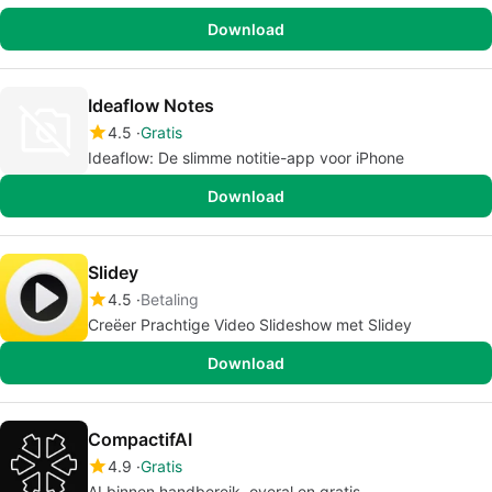
Download
Ideaflow Notes
4.5
Gratis
Ideaflow: De slimme notitie-app voor iPhone
Download
Slidey
4.5
Betaling
Creëer Prachtige Video Slideshow met Slidey
Download
CompactifAI
4.9
Gratis
AI binnen handbereik, overal en gratis