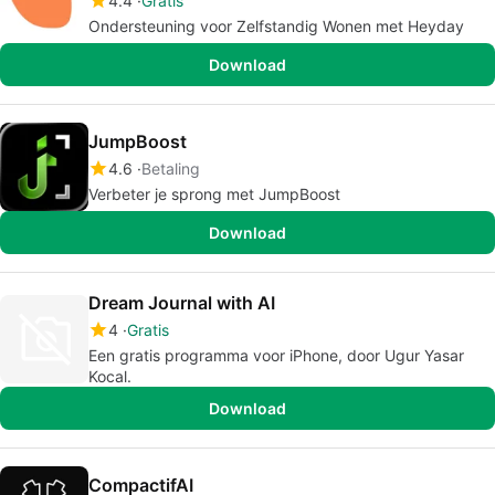
4.4
Gratis
Ondersteuning voor Zelfstandig Wonen met Heyday
Download
JumpBoost
4.6
Betaling
Verbeter je sprong met JumpBoost
Download
Dream Journal with AI
4
Gratis
Een gratis programma voor iPhone, door Ugur Yasar
Kocal.
Download
CompactifAI