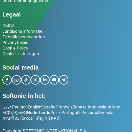
Adverteermogelijkheden
Legaal
DMCA
Juridische informatie
Gebruiksvoorwaarden
Privacybeleid
Cookie Policy
Cookie-instellingen
Social media
Softonic in het:
عربي
Deutsch
English
Español
Français
Bahasa Indonesia
Italiano
日本語
한국어
Nederlands
Polski
Português
Русский
Svenska
ภาษาไทย
Türkçe
Tiếng Việt
中文
Copyright SOFTONIC INTERNATIONAL S.A.