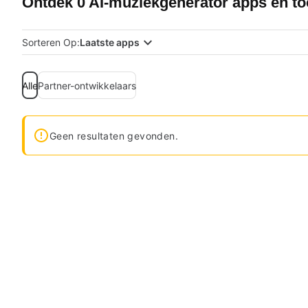
Ontdek 0 AI-muziekgenerator apps en to
Sorteren Op:
Laatste apps
Alle
Partner-ontwikkelaars
Geen resultaten gevonden.