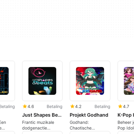
Betaling
4.6
Betaling
4.2
Betaling
4.7
Just Shapes Beats
Projekt Godhand
Een
Frantic muzikale
Godhand:
Beheer j
e
dodgenactie
Chaotische
Pop Ido
ie
gebouwd voor
ritmegevechten met