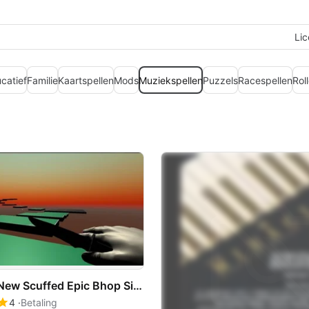
Lic
catief
Familie
Kaartspellen
Mods
Muziekspellen
Puzzels
Racespellen
Rol
New Scuffed Epic Bhop Simulator 2023 Pog Champ
4
Betaling