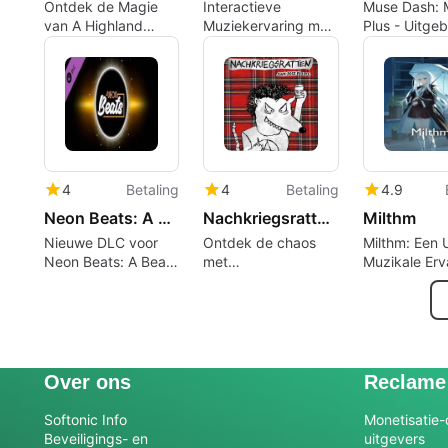
Ontdek de Magie
Interactieve
Muse Dash: 
van A Highland
Muziekervaring met
Plus - Uitgeb
Song
PianoGlow
Muziekervar
4
Betaling
4
Betaling
4.9
Neon Beats: A Beat Further
Nachkriegsratten Punk-Rock Puzzle
Milthm
Nieuwe DLC voor
Ontdek de chaos
Milthm: Een 
Neon Beats: A Beat
met
Muzikale Erv
Further
Nachkriegsratten
Punk-Rock Puzzle
Over ons
Reclame
Softonic Info
Monetisatie-
Beveiligings- en
uitgevers