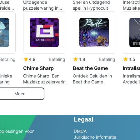
Muse
Uitdagende
Snel en uitdagend
Interact
reide
puzzelervaring in
spel in Hypnocult
Muzieke
ing
Grass Cutter
Evergre
Betaling
4.9
Betaling
4.8
Betaling
4.5
Chime Sharp
Beat the Game
Intrali
Unieke
Chime Sharp: Een
Ontdek Geluiden in
Intralis
aring
Muziekpuzzelervaring
Beat the Game
Arcade 
Meer
Legaal
oplossingen voor
DMCA
Juridische informatie