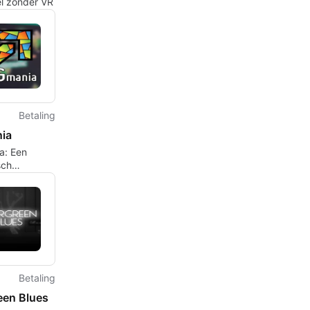
el zonder VR
Betaling
ia
a: Een
sch
el voor
n
Betaling
een Blues