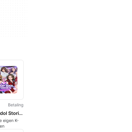
Betaling
K-Pop Idol Stories: Road to Debut
e eigen K-
len