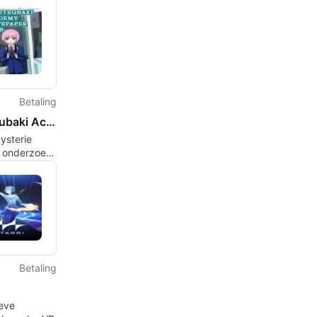
Betaling
Kamitsubaki Academy Newspaper Club
ysterie
 onderzoek
mitsubaki
ie
club
Betaling
eve