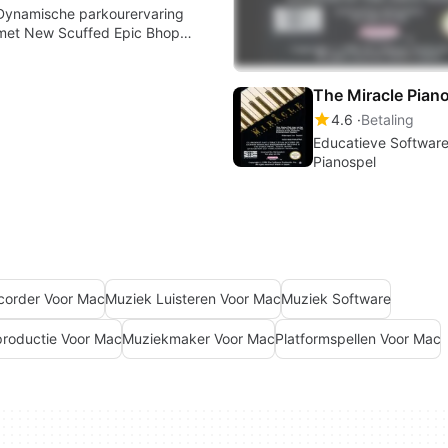
Dynamische parkourervaring
met New Scuffed Epic Bhop
Simulator 2023
4.6
Betaling
Educatieve Software
Pianospel
corder Voor Mac
Muziek Luisteren Voor Mac
Muziek Software
roductie Voor Mac
Muziekmaker Voor Mac
Platformspellen Voor Mac