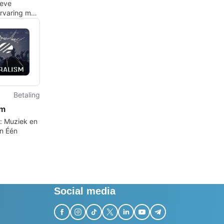
ieve
rvaring met
en Blues
Betaling
sm
m: Muziek en
in Één
Social media