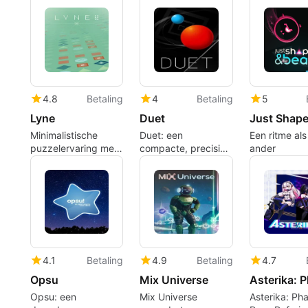
spelers met retro
experimentele
Exacte Timi
flair
mechanics
Belohnt
4.8
Betaling
4
Betaling
5
Lyne
Duet
Minimalistische
Duet: een
Een ritme al
puzzelervaring met
compacte, precisie-
ander
Lyne
gedreven arcade-
ervaring voor
reflexspelers
4.1
Betaling
4.9
Betaling
4.7
Opsu
Mix Universe
Opsu: een
Mix Universe
Asterika: Ph