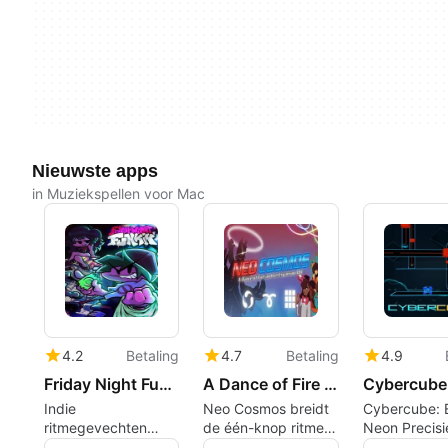
Nieuwste apps
in Muziekspellen voor Mac
4.2
Betaling
4.7
Betaling
4.9
Friday Night Funkin
A Dance of Fire and Ice - Neo Cosmos
Cybercube
Indie
Neo Cosmos breidt
Cybercube: 
ritmegevechten
de één-knop ritme
Neon Precisi
geleverd aan Mac-
uit met
Platformer D