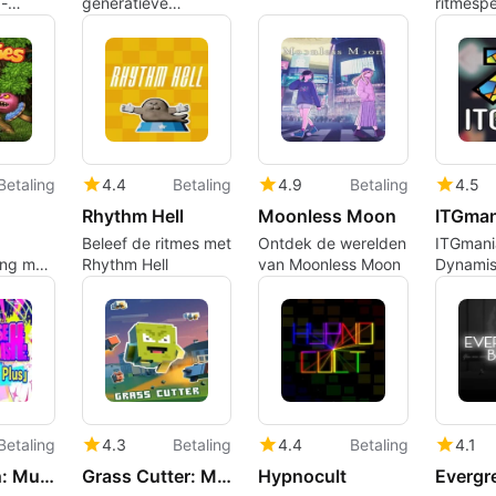
 -
generatieve
ritmesp
ntuur
muziektool voor
snelle melodische
idee generatie
Betaling
4.4
Betaling
4.9
Betaling
4.5
Rhythm Hell
Moonless Moon
ITGman
Beleef de ritmes met
Ontdek de werelden
ITGmani
ing met
Rhythm Hell
van Moonless Moon
Dynami
Ritmesp
Iederee
Betaling
4.3
Betaling
4.4
Betaling
4.1
Muse Dash: Muse Plus
Grass Cutter: Mutated Lawns
Hypnocult
Evergr