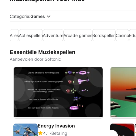
Categorie:
Games
Alles
Actiespellen
Adventure
Arcade games
Bordspellen
Casino
Edu
Essentiële Muziekspellen
Aanbevolen door Softonic
Energy Invasion
4.1
Betaling