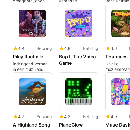
draagbare, open-
verandert
Rose Refrain
source ritmeclient
muziekcreatie in een
Ritmisch Avo
voor Mac-spelers
3D creatieve
zandbak
4.4
Betaling
4.8
Betaling
4.6
Riley Rochelle
Bop It The Video
Thumpies
Game
Indringend verhaal
Unieke
in een muzikale
muziekervar
puzzelgame
Thumpies
4.7
Betaling
4.2
Betaling
4.9
A Highland Song
PianoGlow