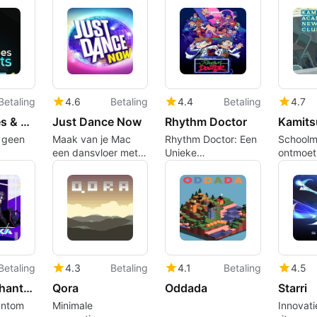
ng
coöperatieve
een narratieve klap
spelers
Betaling
4.6
Betaling
4.4
Betaling
4.7
Just Shapes & Beats
Just Dance Now
Rhythm Doctor
s geen
Maak van je Mac
Rhythm Doctor: Een
Schoolm
een dansvloer met
Unieke
ontmoet
een smartphone
Muziekervaring
in de Ka
Academ
Kranten
Betaling
4.3
Betaling
4.1
Betaling
4.5
Asterika: Phantom Rose Refrain
Qora
Oddada
Starri
antom
Minimale
Innovati