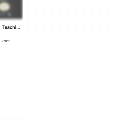
The Miracle Piano Teaching System
 voor