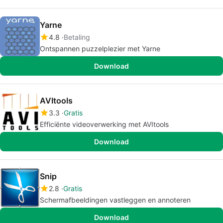
Yarne
4.8
Betaling
Ontspannen puzzelplezier met Yarne
Download
AVItools
3.3
Gratis
Efficiënte videoverwerking met AVItools
Download
Snip
2.8
Gratis
Schermafbeeldingen vastleggen en annoteren
Download