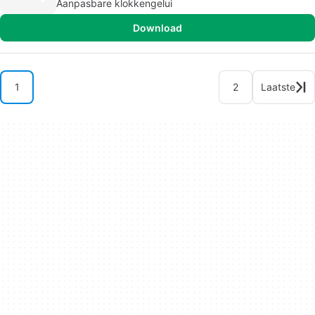
Aanpasbare klokkengelui
Download
1
2
Laatste