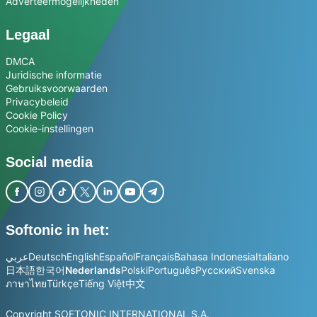
Adverteermogelijkheden
Legaal
DMCA
Juridische informatie
Gebruiksvoorwaarden
Privacybeleid
Cookie Policy
Cookie-instellingen
Social media
Softonic in het:
عربي
Deutsch
English
Español
Français
Bahasa Indonesia
Italiano
日本語
한국어
Nederlands
Polski
Português
Русский
Svenska
ภาษาไทย
Türkçe
Tiếng Việt
中文
Copyright SOFTONIC INTERNATIONAL S.A.