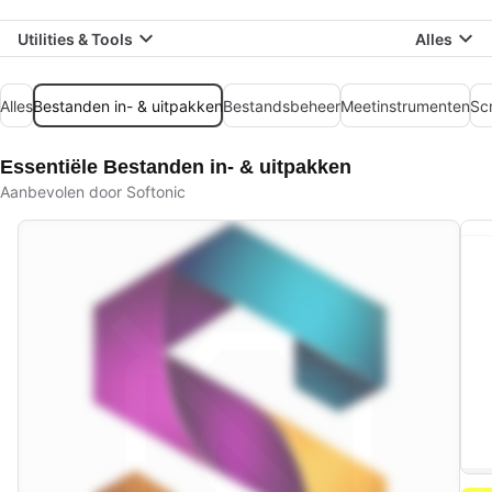
Utilities & Tools
Alles
Alles
Bestanden in- & uitpakken
Bestandsbeheer
Meetinstrumenten
Sc
Essentiële Bestanden in- & uitpakken
Aanbevolen door Softonic