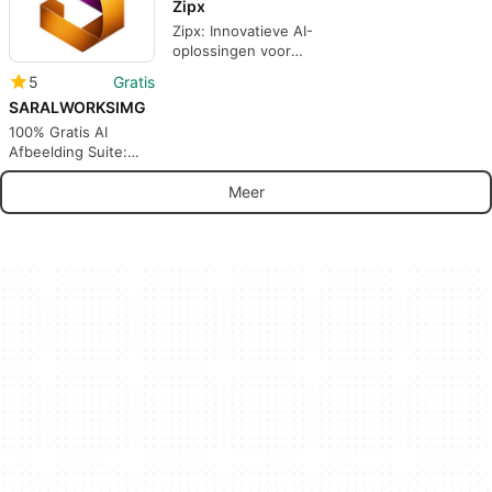
Zipx
Zipx: Innovatieve AI-
oplossingen voor
bedrijven
5
Gratis
SARALWORKSIMG
100% Gratis AI
Afbeelding Suite:
Comprimeren naar
KB, Pasfoto,
Meer
Verwijder BG &
Formaat Converter