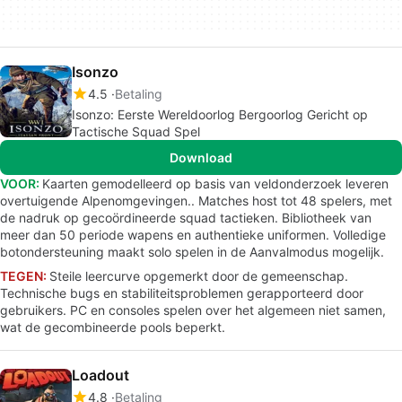
Isonzo
4.5
Betaling
Isonzo: Eerste Wereldoorlog Bergoorlog Gericht op
Tactische Squad Spel
Download
VOOR:
Kaarten gemodelleerd op basis van veldonderzoek leveren
overtuigende Alpenomgevingen.. Matches host tot 48 spelers, met
de nadruk op gecoördineerde squad tactieken. Bibliotheek van
meer dan 50 periode wapens en authentieke uniformen. Volledige
botondersteuning maakt solo spelen in de Aanvalmodus mogelijk.
TEGEN:
Steile leercurve opgemerkt door de gemeenschap.
Technische bugs en stabiliteitsproblemen gerapporteerd door
gebruikers. PC en consoles spelen over het algemeen niet samen,
wat de gecombineerde pools beperkt.
Loadout
4.8
Betaling