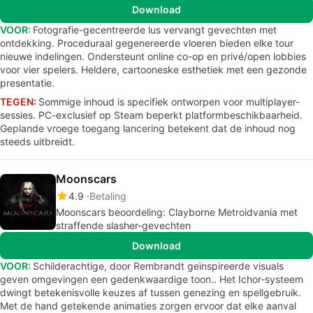
Download
VOOR:
Fotografie-gecentreerde lus vervangt gevechten met
ontdekking. Proceduraal gegenereerde vloeren bieden elke tour
nieuwe indelingen. Ondersteunt online co-op en privé/open lobbies
voor vier spelers. Heldere, cartooneske esthetiek met een gezonde
presentatie.
TEGEN:
Sommige inhoud is specifiek ontworpen voor multiplayer-
sessies. PC-exclusief op Steam beperkt platformbeschikbaarheid.
Geplande vroege toegang lancering betekent dat de inhoud nog
steeds uitbreidt.
Moonscars
4.9
Betaling
Moonscars beoordeling: Clayborne Metroidvania met
straffende slasher-gevechten
Download
VOOR:
Schilderachtige, door Rembrandt geïnspireerde visuals
geven omgevingen een gedenkwaardige toon.. Het Ichor-systeem
dwingt betekenisvolle keuzes af tussen genezing en spellgebruik.
Met de hand getekende animaties zorgen ervoor dat elke aanval