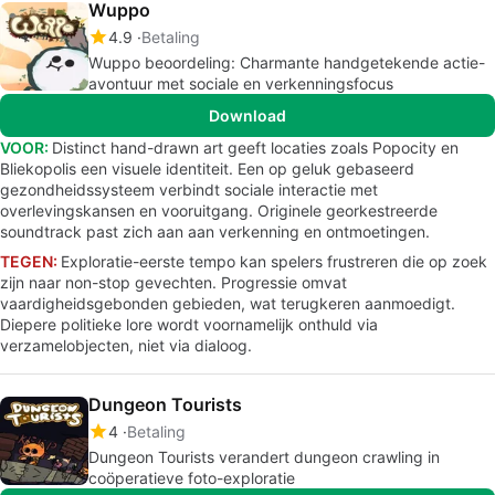
Wuppo
4.9
Betaling
Wuppo beoordeling: Charmante handgetekende actie-
avontuur met sociale en verkenningsfocus
Download
VOOR:
Distinct hand-drawn art geeft locaties zoals Popocity en
Bliekopolis een visuele identiteit. Een op geluk gebaseerd
gezondheidssysteem verbindt sociale interactie met
overlevingskansen en vooruitgang. Originele georkestreerde
soundtrack past zich aan aan verkenning en ontmoetingen.
TEGEN:
Exploratie-eerste tempo kan spelers frustreren die op zoek
zijn naar non-stop gevechten. Progressie omvat
vaardigheidsgebonden gebieden, wat terugkeren aanmoedigt.
Diepere politieke lore wordt voornamelijk onthuld via
verzamelobjecten, niet via dialoog.
Dungeon Tourists
4
Betaling
Dungeon Tourists verandert dungeon crawling in
coöperatieve foto-exploratie