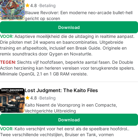
4.8
Betaling
Blauwe Revolver: Een moderne neo-arcade bullet-hell
gericht op scoren
Download
VOOR:
Adaptieve moeilijkheid die de uitdaging in realtime aanpast.
Drie piloten met 24 wapens en baancombinaties. Uitgebreide
training en afspeeltools, inclusief een Break Guide. Originele en
remix soundtracks door Qygen en Novaturtle.
TEGEN:
Slechts vijf hoofdfasen, beperkte aantal fasen. De Double
Action herziening kan herleren vereisen voor terugkerende spelers.
Minimale OpenGL 2.1 en 1 GB RAM vereiste.
Lost Judgment: The Kaito Files
4.8
Betaling
Kaito Neemt de Voorsprong in een Compacte,
Vechtgerichte Uitbreiding
Download
VOOR:
Kaito verschijnt voor het eerst als de speelbare hoofdrol..
Twee verschillende vechtstijlen, Bruiser en Tank, vormen