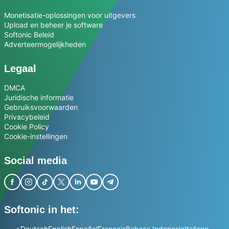
Monetisatie-oplossingen voor uitgevers
Upload en beheer je software
Softonic Beleid
Adverteermogelijkheden
Legaal
DMCA
Juridische informatie
Gebruiksvoorwaarden
Privacybeleid
Cookie Policy
Cookie-instellingen
Social media
Softonic in het:
عربي
Deutsch
English
Español
Français
Bahasa Indonesia
Italiano