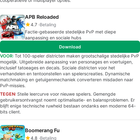
coöperatieve of multiplayer opties.
APB Reloaded
4.7
Betaling
Factie-gebaseerde stedelijke PvP met diepe
aanpassing en sociale hubs
Download
VOOR:
Tot 100-speler districten maken grootschalige stedelijke PvP
mogelijk. Uitgebreide aanpassing van personages en voertuigen,
inclusief tatoeages en decals. Sociale districten voor het
verhandelen en tentoonstellen van spelerscreaties. Dynamische
matchmaking en getuigenmechaniek converteren misdaden naar
PvP-missies.
TEGEN:
Steile leercurve voor nieuwe spelers. Gemengde
gebruikersontvangst noemt optimalisatie- en balansproblemen. Er
blijft enige technische ruwheid bestaan ondanks een moderne 64-
bits client.
Boomerang Fu
4.8
Betaling