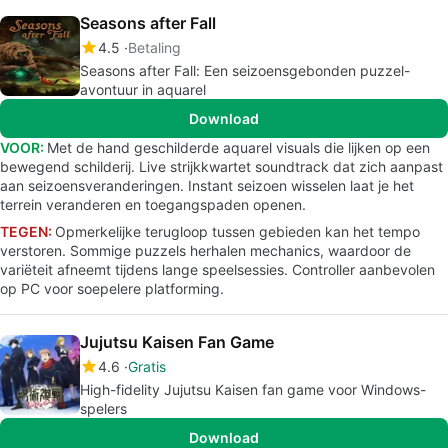
Seasons after Fall
4.5
Betaling
Seasons after Fall: Een seizoensgebonden puzzel-
avontuur in aquarel
Download
VOOR:
Met de hand geschilderde aquarel visuals die lijken op een
bewegend schilderij. Live strijkkwartet soundtrack dat zich aanpast
aan seizoensveranderingen. Instant seizoen wisselen laat je het
terrein veranderen en toegangspaden openen.
TEGEN:
Opmerkelijke terugloop tussen gebieden kan het tempo
verstoren. Sommige puzzels herhalen mechanics, waardoor de
variëteit afneemt tijdens lange speelsessies. Controller aanbevolen
op PC voor soepelere platforming.
Jujutsu Kaisen Fan Game
4.6
Gratis
High-fidelity Jujutsu Kaisen fan game voor Windows-
spelers
Download