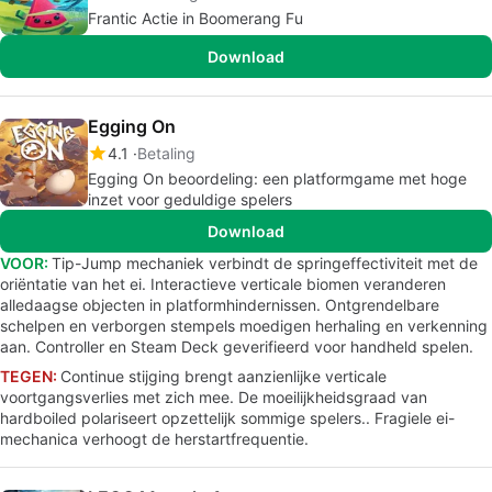
Frantic Actie in Boomerang Fu
Download
Egging On
4.1
Betaling
Egging On beoordeling: een platformgame met hoge
inzet voor geduldige spelers
Download
VOOR:
Tip-Jump mechaniek verbindt de springeffectiviteit met de
oriëntatie van het ei. Interactieve verticale biomen veranderen
alledaagse objecten in platformhindernissen. Ontgrendelbare
schelpen en verborgen stempels moedigen herhaling en verkenning
aan. Controller en Steam Deck geverifieerd voor handheld spelen.
TEGEN:
Continue stijging brengt aanzienlijke verticale
voortgangsverlies met zich mee. De moeilijkheidsgraad van
hardboiled polariseert opzettelijk sommige spelers.. Fragiele ei-
mechanica verhoogt de herstartfrequentie.