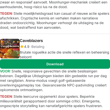
zwaar en responsief aanvoelt. Moonhunger-mechaniek creëert een
aanhoudende, hoog-risico lus na de dood.
TEGEN:
Steile moeilijkheidsgraad kan casual of nieuwe actie spelers
afschrikken. Cryptische kennis en verhalen maken narratieve
draden ondoorzichtig. Moonhunger verhoogt de uitdaging na de
dood, wat bestraffend kan aanvoelen.
Caveblazers
4.9
Betaling
Brutale roguelike actie die snelle reflexen en beheersing
beloont
Download
VOOR:
Snelle, responsieve gevechten die snelle beslissingen
belonen. Dagelijkse Uitdagingen bieden één gedeelde run per dag
met ranglijsten. Arena-modus voegt golf-gebaseerde
overlevingsgameplay toe. Geavanceerde NPC-padvinding creëert
opkomende ontmoetingen.
TEGEN:
Steile leercurve opgemerkt door spelers. Beperkte
milieuvariëteit gerapporteerd door sommige critici. Emergente,
ongescripte storytelling kan narratiefgerichte spelers frustreren.