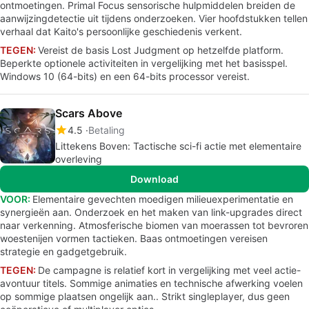
ontmoetingen. Primal Focus sensorische hulpmiddelen breiden de
aanwijzingdetectie uit tijdens onderzoeken. Vier hoofdstukken tellen
verhaal dat Kaito's persoonlijke geschiedenis verkent.
TEGEN:
Vereist de basis Lost Judgment op hetzelfde platform.
Beperkte optionele activiteiten in vergelijking met het basisspel.
Windows 10 (64-bits) en een 64-bits processor vereist.
Scars Above
4.5
Betaling
Littekens Boven: Tactische sci-fi actie met elementaire
overleving
Download
VOOR:
Elementaire gevechten moedigen milieuexperimentatie en
synergieën aan. Onderzoek en het maken van link-upgrades direct
naar verkenning. Atmosferische biomen van moerassen tot bevroren
woestenijen vormen tactieken. Baas ontmoetingen vereisen
strategie en gadgetgebruik.
TEGEN:
De campagne is relatief kort in vergelijking met veel actie-
avontuur titels. Sommige animaties en technische afwerking voelen
op sommige plaatsen ongelijk aan.. Strikt singleplayer, dus geen