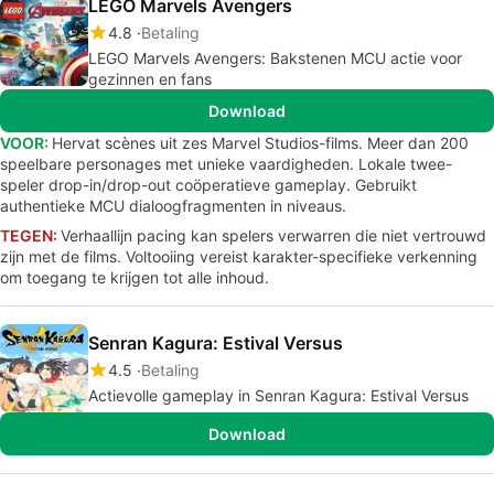
LEGO Marvels Avengers
4.8
Betaling
LEGO Marvels Avengers: Bakstenen MCU actie voor
gezinnen en fans
Download
VOOR:
Hervat scènes uit zes Marvel Studios-films. Meer dan 200
speelbare personages met unieke vaardigheden. Lokale twee-
speler drop-in/drop-out coöperatieve gameplay. Gebruikt
authentieke MCU dialoogfragmenten in niveaus.
TEGEN:
Verhaallijn pacing kan spelers verwarren die niet vertrouwd
zijn met de films. Voltooiing vereist karakter-specifieke verkenning
om toegang te krijgen tot alle inhoud.
Senran Kagura: Estival Versus
4.5
Betaling
Actievolle gameplay in Senran Kagura: Estival Versus
Download