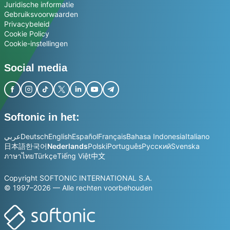
Juridische informatie
Gebruiksvoorwaarden
Privacybeleid
Cookie Policy
Cookie-instellingen
Social media
Softonic in het:
عربي
Deutsch
English
Español
Français
Bahasa Indonesia
Italiano
日本語
한국어
Nederlands
Polski
Português
Русский
Svenska
ภาษาไทย
Türkçe
Tiếng Việt
中文
Copyright SOFTONIC INTERNATIONAL S.A.
© 1997–2026 — Alle rechten voorbehouden