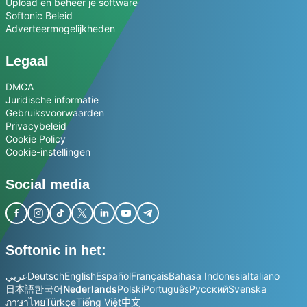
Upload en beheer je software
Softonic Beleid
Adverteermogelijkheden
Legaal
DMCA
Juridische informatie
Gebruiksvoorwaarden
Privacybeleid
Cookie Policy
Cookie-instellingen
Social media
Softonic in het:
عربي
Deutsch
English
Español
Français
Bahasa Indonesia
Italiano
日本語
한국어
Nederlands
Polski
Português
Русский
Svenska
ภาษาไทย
Türkçe
Tiếng Việt
中文