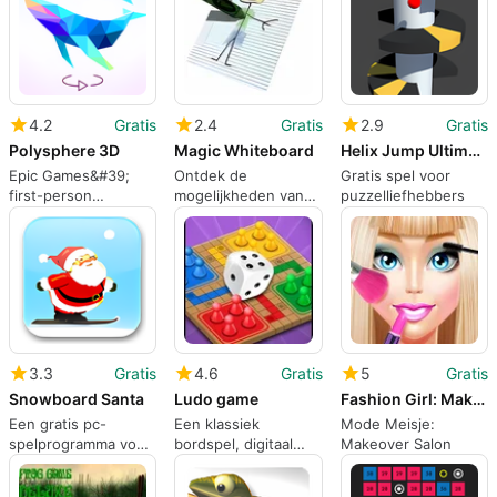
4.2
Gratis
2.4
Gratis
2.9
Gratis
Polysphere 3D
Magic Whiteboard
Helix Jump Ultimate
Epic Games&#39;
Ontdek de
Gratis spel voor
first-person
mogelijkheden van
puzzelliefhebbers
schietspel voor
Magic Whiteboard
Windows
3.3
Gratis
4.6
Gratis
5
Gratis
Snowboard Santa
Ludo game
Fashion Girl: Makeover Salon
Een gratis pc-
Een klassiek
Mode Meisje:
spelprogramma voor
bordspel, digitaal
Makeover Salon
Windows
gemaakt