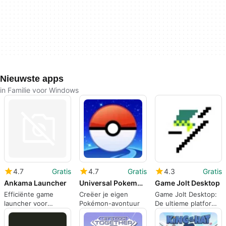
Nieuwste apps
in Familie voor Windows
4.7
Gratis
4.7
Gratis
4.3
Gratis
Ankama Launcher
Universal Pokemon Randomizer ZX
Game Jolt Desktop
Efficiënte game
Creëer je eigen
Game Jolt Desktop:
launcher voor
Pokémon-avontuur
De ultieme platform
Windows
voor indie games