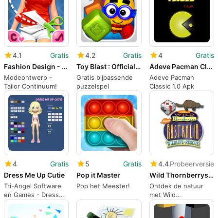
4.1
Gratis
4.2
Gratis
4
Gratis
Fashion Design - Tailor Continuum
Toy Blast : Official Game
Adeve Pacman Classic
Modeontwerp -
Gratis bijpassende
Adeve Pacman
Tailor Continuum!
puzzelspel
Classic 1.0 Apk
4
Gratis
5
Gratis
4.4
Probeerversie
Dress Me Up Cutie
Pop it Master
Wild Thornberrys Australian Wildlife Rescue
Tri-Angel Software
Pop het Meester!
Ontdek de natuur
en Games - Dress
met Wild
Me Up Cutie
Thornberrys