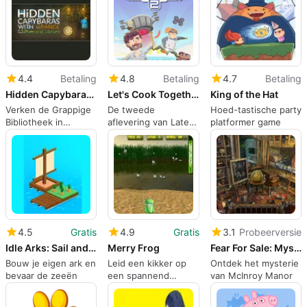
4.4
Betaling
4.8
Betaling
4.7
Betaling
Hidden Capybaras with Orange in the Whimsical Library
Let's Cook Together 2
King of the Hat
Verken de Grappige
De tweede
Hoed-tastische party
Bibliotheek in
aflevering van Laten
platformer game
Capybara Avontuur
We Samen Koken
4.5
Gratis
4.9
Gratis
3.1
Probeerversie
Idle Arks: Sail and Build
Merry Frog
Fear For Sale: Mystery of McInroy Manor
Bouw je eigen ark en
Leid een kikker op
Ontdek het mysterie
bevaar de zeeën
een spannend
van McInroy Manor
avontuur om voedsel
te vinden