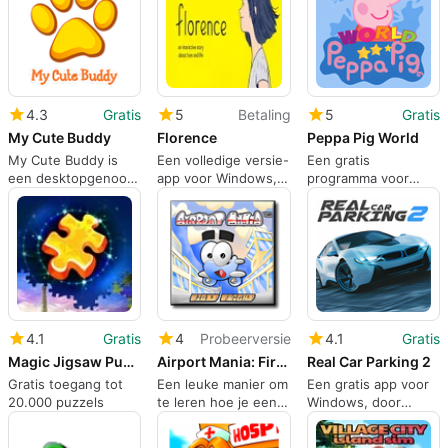
4.3
Gratis
5
Betaling
5
Gratis
My Cute Buddy
Florence
Peppa Pig World
My Cute Buddy is
Een volledige versie-
Een gratis
een desktopgenoot
app voor Windows,
programma voor
die een glimlach op
door Mountains.
Windows, door
je gezicht tovert.
NEXTSYS.
4.1
Gratis
4
Probeerversie
4.1
Gratis
Magic Jigsaw Puzzles
Airport Mania: First Flight
Real Car Parking 2
Gratis toegang tot
Een leuke manier om
Een gratis app voor
20.000 puzzels
te leren hoe je een
Windows, door
luchthaven beheert
Ketchap Games.