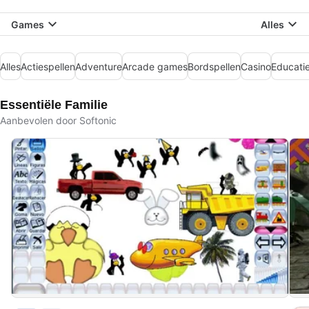
Games
Alles
Alles
Actiespellen
Adventure
Arcade games
Bordspellen
Casino
Educati
Essentiële Familie
Aanbevolen door Softonic