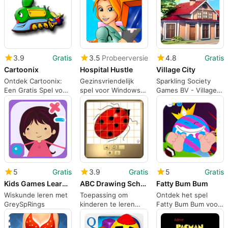
3.9
Gratis
3.5
Probeerversie
4.8
Gratis
Cartoonix
Hospital Hustle
Village City
Ontdek Cartoonix:
Gezinsvriendelijk
Sparkling Society
Een Gratis Spel voor
spel voor Windows:
Games BV - Village
het Gezin
Hospital Hustle
City
5
Gratis
3.9
Gratis
5
Gratis
Kids Games Learning Math Basic
ABC Drawing School
Fatty Bum Bum
Wiskunde leren met
Toepassing om
Ontdek het spel
GreySpRings
kinderen te leren
Fatty Bum Bum voor
tekenen
Windows