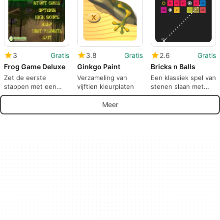
3
Gratis
3.8
Gratis
2.6
Gratis
Frog Game Deluxe
Ginkgo Paint
Bricks n Balls
Zet de eerste
Verzameling van
Een klassiek spel van
stappen met een
vijftien kleurplaten
stenen slaan met
schattige jonge
ballen
kikker
Meer