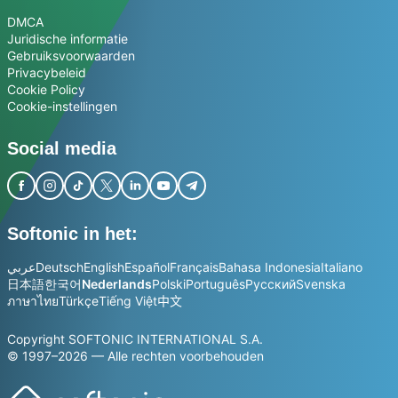
DMCA
Juridische informatie
Gebruiksvoorwaarden
Privacybeleid
Cookie Policy
Cookie-instellingen
Social media
Softonic in het:
عربي
Deutsch
English
Español
Français
Bahasa Indonesia
Italiano
日本語
한국어
Nederlands
Polski
Português
Русский
Svenska
ภาษาไทย
Türkçe
Tiếng Việt
中文
Copyright SOFTONIC INTERNATIONAL S.A.
© 1997–2026 — Alle rechten voorbehouden