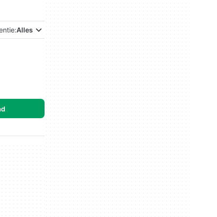
entie:
Alles
ad