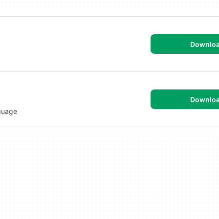
Downlo
Downlo
guage