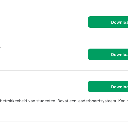
Downlo
r
Downlo
.
Downlo
t betrokkenheid van studenten. Bevat een leaderboardsysteem. Kan 