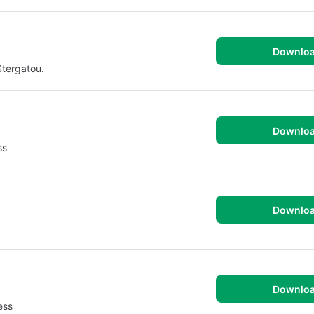
Downlo
tergatou.
Downlo
ss
Downlo
Downlo
ess