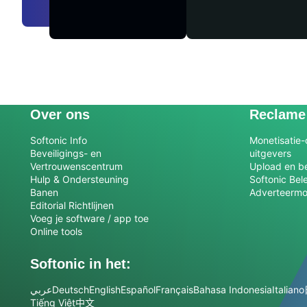
Over ons
Reclame
Softonic Info
Monetisatie-
Beveiligings- en
uitgevers
Vertrouwenscentrum
Upload en be
Hulp & Ondersteuning
Softonic Bel
Banen
Adverteermo
Editorial Richtlijnen
Voeg je software / app toe
Online tools
Softonic in het:
عربي
Deutsch
English
Español
Français
Bahasa Indonesia
Italiano
Tiếng Việt
中文