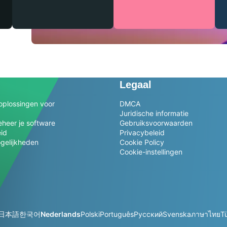
Legaal
oplossingen voor
DMCA
Juridische informatie
heer je software
Gebruiksvoorwaarden
eid
Privacybeleid
gelijkheden
Cookie Policy
Cookie-instellingen
日本語
한국어
Nederlands
Polski
Português
Русский
Svenska
ภาษาไทย
T