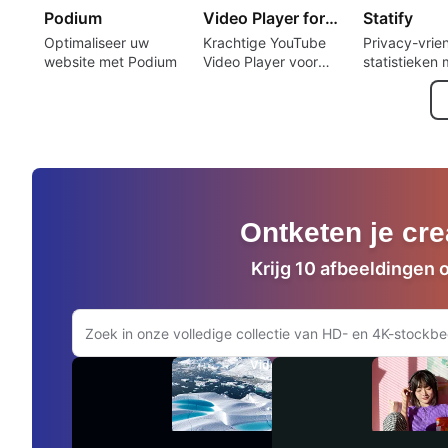
Podium
Video Player for YouTube
Statify
Optimaliseer uw
Krachtige YouTube
Privacy-vrien
website met Podium
Video Player voor
statistieken 
WordPress
Statify
Ontketen je cre
Krijg 10 afbeeldingen 
Zoeken op Adobe.com
Video's