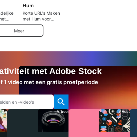
Hum
delijke
Korte URL's Maken
met
met Hum voor
WordPress
Meer
ativiteit met Adobe Stock
of 1 video met een gratis proefperiode
Audio
Afbeeldingen
Vectore