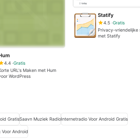
Statify
4.5
Gratis
Privacy-vriendelijke 
met Statify
Hum
4.4
Gratis
Korte URL's Maken met Hum
voor WordPress
id Gratis
Saavn Muziek Radio
Internetradio Voor Android Gratis
 Voor Android