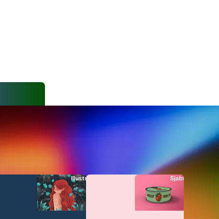
n
Illustraties
Sjablonen