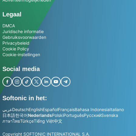
Legaal
DMCA
Juridische informatie
Gebruiksvoorwaarden
Privacybeleid
Cookie Policy
Cookie-instellingen
Social media
Softonic in het:
عربي
Deutsch
English
Español
Français
Bahasa Indonesia
Italiano
日本語
한국어
Nederlands
Polski
Português
Русский
Svenska
ภาษาไทย
Türkçe
Tiếng Việt
中文
Copyright SOFTONIC INTERNATIONAL S.A.