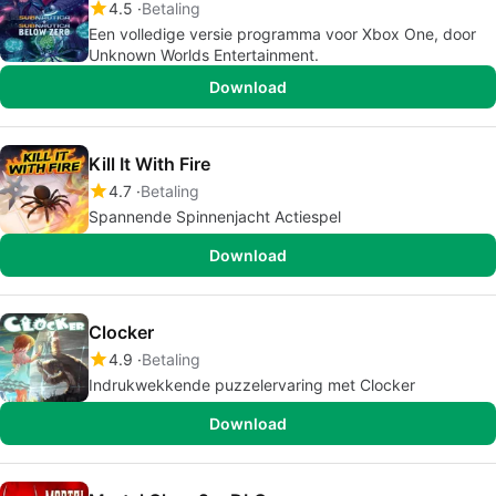
4.5
Betaling
Een volledige versie programma voor Xbox One, door
Unknown Worlds Entertainment.
Download
Kill It With Fire
4.7
Betaling
Spannende Spinnenjacht Actiespel
Download
Clocker
4.9
Betaling
Indrukwekkende puzzelervaring met Clocker
Download