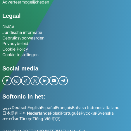
Adverteermogelijkheden
Legaal
DMCA
Juridische informatie
Gebruiksvoorwaarden
Privacybeleid
Cookie Policy
Cookie-instellingen
Social media
Softonic in het:
عربي
Deutsch
English
Español
Français
Bahasa Indonesia
Italiano
日本語
한국어
Nederlands
Polski
Português
Русский
Svenska
ภาษาไทย
Türkçe
Tiếng Việt
中文