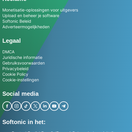
Monetisatie-oplossingen voor uitgevers
Upload en beheer je software
Softonic Beleid
Adverteermogelijkheden
Legaal
DMCA
Juridische informatie
Gebruiksvoorwaarden
Privacybeleid
Cookie Policy
Cookie-instellingen
Social media
Softonic in het: