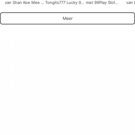
van Shan Koe Mee -
Tongits777 Lucky 9
met 99Play Slot
van 
SKM777
Pusoy Spel
Machines
Meer