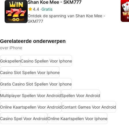
Shan Koe Mee - SKM777
4.4
Gratis
Ontdek de spanning van Shan Koe Mee -
SKM777
Gerelateerde onderwerpen
over iPhone
Gokspellen
Casino Spellen Voor Iphone
Casino Slot Spellen Voor Iphone
Gratis Casino Slot Spellen Voor Iphone
Multiplayer Spellen Voor Android
Spellen Voor Android
Online Kaartspellen Voor Android
Contant Games Voor Android
Casino Spel Voor Android
Online Kaartspellen Voor Iphone