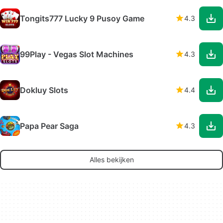
Tongits777 Lucky 9 Pusoy Game
4.3
99Play - Vegas Slot Machines
4.3
Dokluy Slots
4.4
Papa Pear Saga
4.3
Alles bekijken