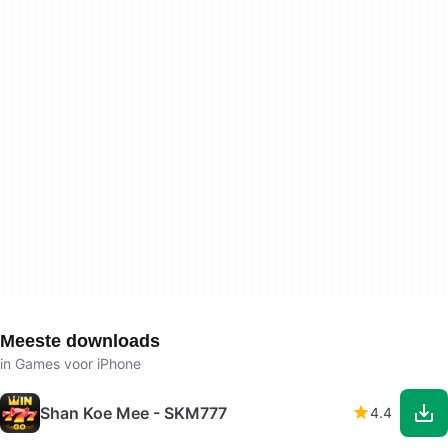
Meeste downloads
in Games voor iPhone
Shan Koe Mee - SKM777
4.4